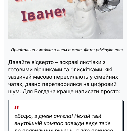
Привітальна листівка з днем
ангела
. Фото: privitayko.com
Давайте відверто – яскраві листівки з
готовими віршиками та блискітками, які
зазвичай масово пересилають у сімейних
чатах, давно перетворилися на цифровий
шум. Для Богдана краще написати просто:
«Бодю, з днем ангела! Нехай твій
внутрішній компас завжди веде тебе
до правильних рішень, а літо принесе