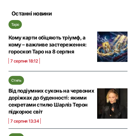
Останні новини
Таро
Кому карти обіцяють тріумф, а
кому – важливе застереження:
гороскоп Таро на 8 серпня
7 серпня 18:12
Стиль
Від подіумних суконь на червоних
доріжках до буденності: якими
секретами стилю Шарліз Терон
підкорює світ
7 серпня 13:34