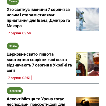
Свята
Хто святкує іменини 7 серпня за
новим і старим стилями:
привітання для Івана, Дмитра та
Макара
7 серпня 09:56
Свята
Церковне свято, пиво та
мистецтво говоріння: які свята
відзначають 7 серпня в Україні та
світі
7 серпня 08:51
Гороскоп
Аспект Місяця та Урана готує
несподівані повороти долі для