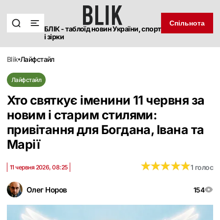
Спільнота
БЛІК - таблоїд новин України, спорт
і зірки
blik
лайфстайл
Лайфстайл
Хто святкує іменини 11 червня за
новим і старим стилями:
привітання для Богдана, Івана та
Марії
★
★
★
★
★
★
★
★
★
★
1 голос
11 червня 2026, 08:25
Олег Норов
154