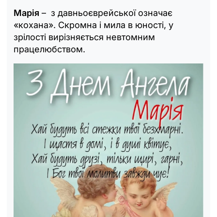
Марія
– з давньоєврейської означає
«кохана». Скромна і мила в юності, у
зрілості вирізняється невтомним
працелюбством.