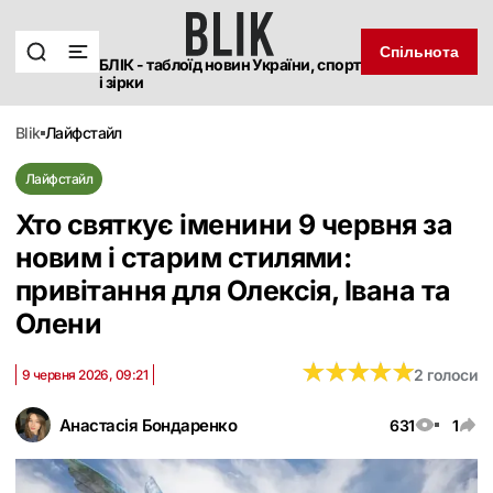
Спільнота
БЛІК - таблоїд новин України, спорт
і зірки
blik
лайфстайл
Лайфстайл
Хто святкує іменини 9 червня за
новим і старим стилями:
привітання для Олексія, Івана та
Олени
★
★
★
★
★
★
★
★
★
★
2 голоси
9 червня 2026, 09:21
Анастасія Бондаренко
631
1