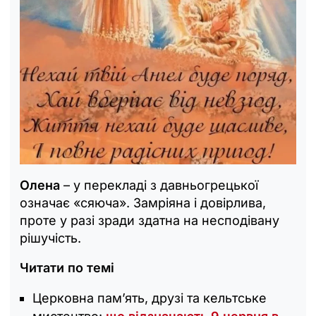
Олена
– у перекладі з давньогрецької
означає «сяюча». Замріяна і довірлива,
проте у разі зради здатна на несподівану
рішучість.
Читати по темі
Церковна памʼять, друзі та кельтське