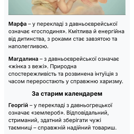
Марфа
– у перекладі з давньоєврейської
означає «господиня». Кмітлива й енергійна
від дитинства, з роками стає завзятою та
наполегливою.
Магдалина
– з давньоєврейської означає
«жінка з вежі». Природна
спостережливість та розвинена інтуїція з
часом переростають у справжню харизму.
За старим календарем
Георгій
– у перекладі з давньогрецької
означає «землероб». Відповідальний,
стриманий, здатний зберігати чужі
таємниці – справжній надійний товариш.