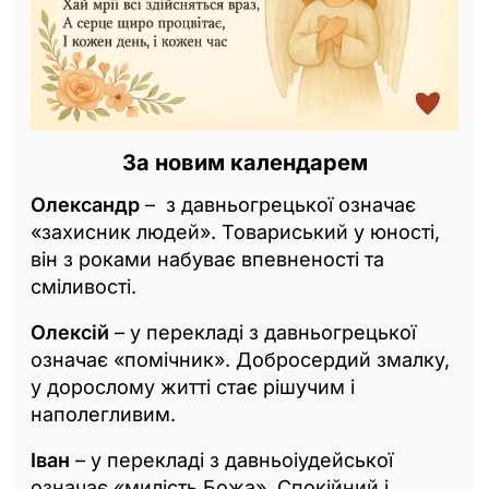
За новим календарем
Олександр
– з давньогрецької означає
«захисник людей». Товариський у юності,
він з роками набуває впевненості та
сміливості.
Олексій
– у перекладі з давньогрецької
означає «помічник». Добросердий змалку,
у дорослому житті стає рішучим і
наполегливим.
Іван
– у перекладі з давньоіудейської
означає «милість Божа». Спокійний і