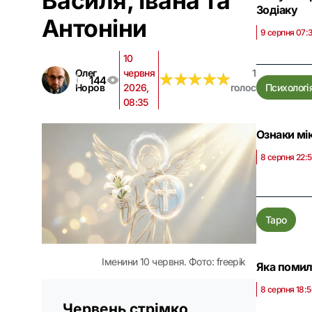
Василя, Івана та
Зодіаку
Антоніни
9 серпня 07:
10
Олег
червня
1
★
★
★
★
★
★
★
★
★
★
144
Норов
2026,
голос
Психологі
08:35
Ознаки мік
8 серпня 22:
Таро
Іменини 10 червня. Фото: freepik
Яка помилк
8 серпня 18:
Червень стрімко