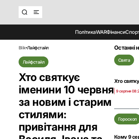
Політика
WAR
Фінанси
Спор
Останні 
blik
лайфстайл
Свята
Лайфстайл
Хто святкує
Хто святку
іменини 10 червня
9 серпня 08:
за новим і старим
стилями:
Гороскоп
привітання для
Кому 9 сер