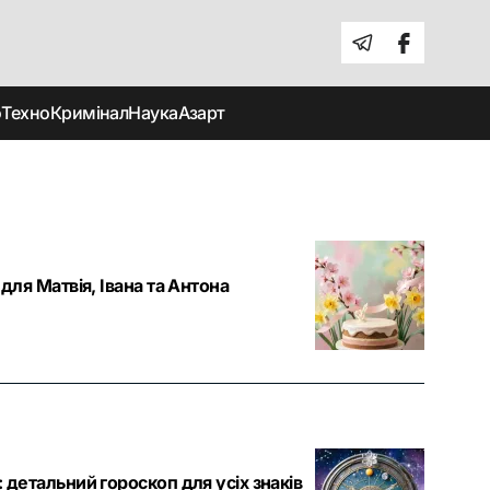
о
Техно
Кримінал
Наука
Азарт
для Матвія, Івана та Антона
 детальний гороскоп для усіх знаків