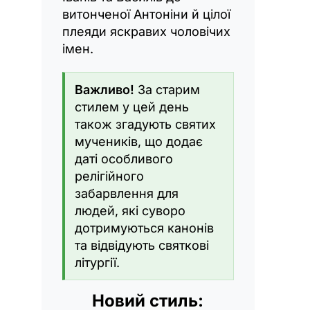
витонченої Антоніни й цілої
плеяди яскравих чоловічих
імен.
Важливо!
За старим
стилем у цей день
також згадують святих
мучеників, що додає
даті особливого
релігійного
забарвлення для
людей, які суворо
дотримуються канонів
та відвідують святкові
літургії.
Новий стиль: