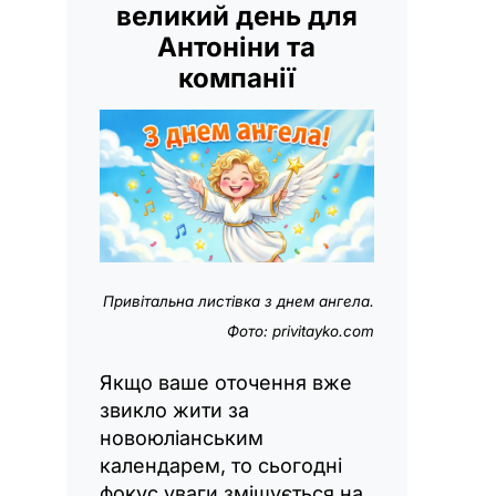
великий день для
Антоніни та
компанії
Привітальна листівка з днем
ангела
.
Фото: privitayko.com
Якщо ваше оточення вже
звикло жити за
новоюліанським
календарем, то сьогодні
фокус уваги зміщується на