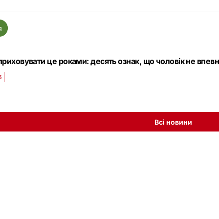
я
приховувати це роками: десять ознак, що чоловік не впевн
6
Всі новини