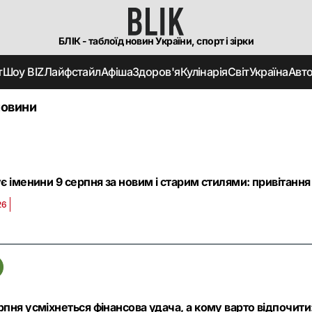
БЛІК - таблоїд новин України, спорт і зірки
т
Шоу BIZ
Лайфстайл
Афіша
Здоров'я
Кулінарія
Світ
Україна
Авт
новини
є іменини 9 серпня за новим і старим стилями: привітання 
26
пня усміхнеться фінансова удача, а кому варто відпочити: