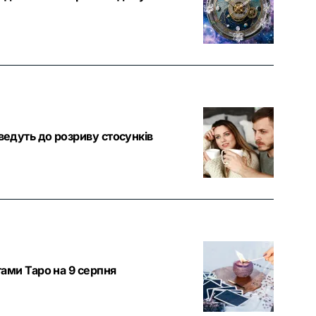
 ведуть до розриву стосунків
тами Таро на 9 серпня