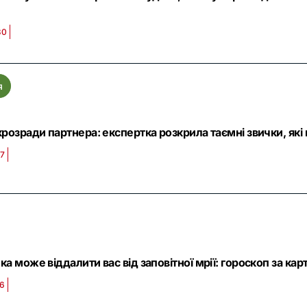
30
я
розради партнера: експертка розкрила таємні звички, які
57
а може віддалити вас від заповітної мрії: гороскоп за кар
56