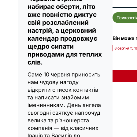
набирає оберти, літо
вже повністю диктує
Психологі
свій розслаблений
настрій, а церковний
календар продовжує
Він може 
щедро сипати
8 серпня 15:1
приводами для теплих
слів.
Саме 10 червня приносить
нам чудову нагоду
відкрити список контактів
та написати знайомим
іменинникам. День ангела
сьогодні святкує напрочуд
велика та різношерста
компанія — від класичних
Іванів та Василів до