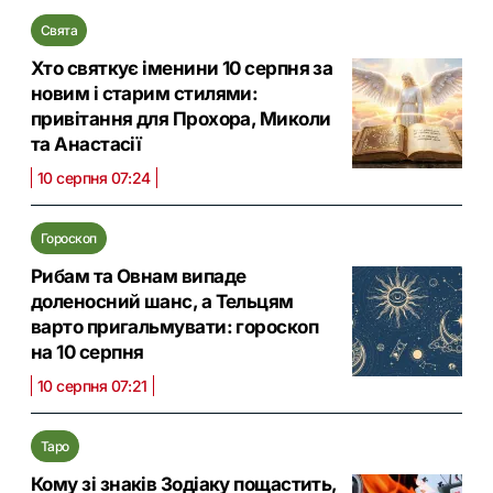
Свята
Хто святкує іменини 10 серпня за
новим і старим стилями:
привітання для Прохора, Миколи
та Анастасії
10 серпня 07:24
Гороскоп
Рибам та Овнам випаде
доленосний шанс, а Тельцям
варто пригальмувати: гороскоп
на 10 серпня
10 серпня 07:21
Таро
Кому зі знаків Зодіаку пощастить,