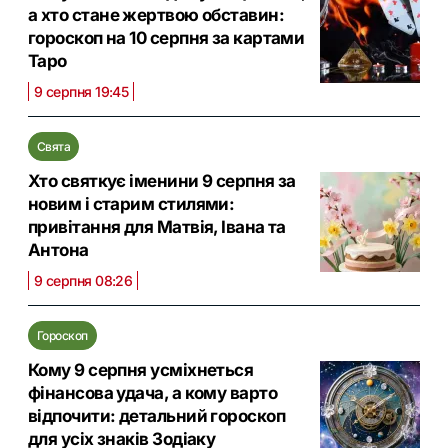
а хто стане жертвою обставин:
гороскоп на 10 серпня за картами
Таро
9 серпня 19:45
Свята
Хто святкує іменини 9 серпня за
новим і старим стилями:
привітання для Матвія, Івана та
Антона
9 серпня 08:26
Гороскоп
Кому 9 серпня усміхнеться
фінансова удача, а кому варто
відпочити: детальний гороскоп
для усіх знаків Зодіаку