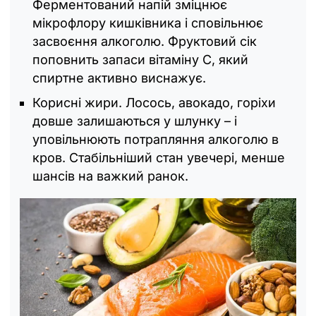
Ферментований напій зміцнює
мікрофлору кишківника і сповільнює
засвоєння алкоголю. Фруктовий сік
поповнить запаси вітаміну C, який
спиртне активно виснажує.
Корисні жири. Лосось, авокадо, горіхи
довше залишаються у шлунку – і
уповільнюють потрапляння алкоголю в
кров. Стабільніший стан увечері, менше
шансів на важкий ранок.