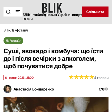
Спільнота
БЛІК - таблоїд новин України, спорт
і зірки
blik
лайфстайл
Лайфстайл
Суші, авокадо і комбуча: що їсти
до і після вечірки з алкоголем,
щоб почуватися добре
★
★
★
★
★
★
★
★
★
★
4 голоси
6 червня 2026, 21:00
Анастасія Бондаренко
176