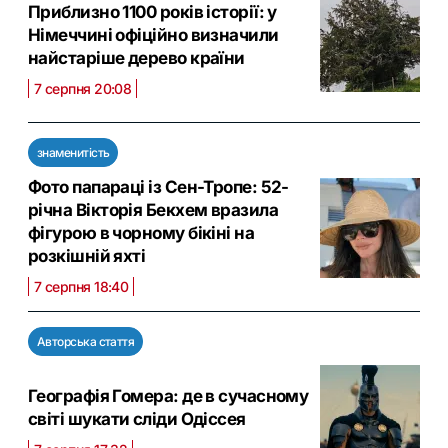
Приблизно 1100 років історії: у
Німеччині офіційно визначили
найстаріше дерево країни
7 серпня 20:08
знаменитість
Фото папараці із Сен-Тропе: 52-
річна Вікторія Бекхем вразила
фігурою в чорному бікіні на
розкішній яхті
7 серпня 18:40
Авторська стаття
Географія Гомера: де в сучасному
світі шукати сліди Одіссея