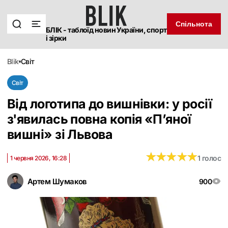
Спільнота
БЛІК - таблоїд новин України, спорт
і зірки
blik
світ
Світ
Від логотипа до вишнівки: у росії
з'явилась повна копія «П’яної
вишні» зі Львова
★
★
★
★
★
★
★
★
★
★
1 голос
1 червня 2026, 16:28
Артем Шумаков
900