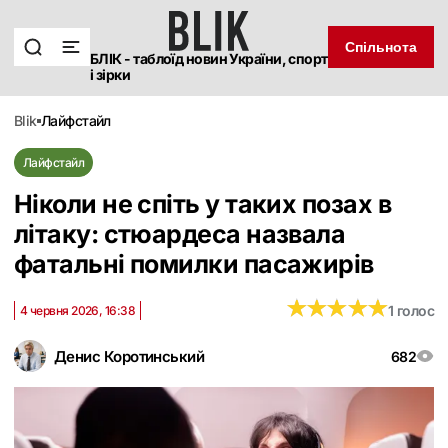
Спільнота
БЛІК - таблоїд новин України, спорт
і зірки
blik
лайфстайл
Лайфстайл
Ніколи не спіть у таких позах в
літаку: стюардеса назвала
фатальні помилки пасажирів
★
★
★
★
★
★
★
★
★
★
1 голос
4 червня 2026, 16:38
Денис Коротинський
682