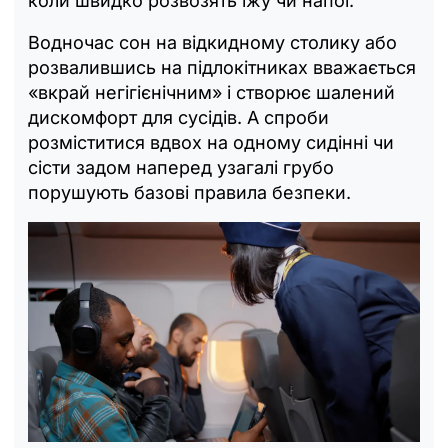
коли швидко розвозять їжу чи напої.
Водночас сон на відкидному столику або
розвалившись на підлокітниках вважається
«вкрай негігієнічним» і створює шалений
дискомфорт для сусідів. А спроби
розміститися вдвох на одному сидінні чи
сісти задом наперед узагалі грубо
порушують базові правила безпеки.