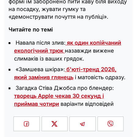
формі їм заборонено пити каву біля виходу
на посадку, жувати гумку та
«демонструвати почуття на публіці».
Читайте по темі
Навала після злив:
як один копійчаний
екологічний трюк
назавжди вижене
слимаків із ваших грядок.
«Замшева шкіра»:
б'юті-тренд 2026,
який замінив глянець
і матовість одразу.
Загадка Стіва Джобса про блендер:
творець Apple чекав 30 секунд і
приймав чотири
варіанти відповідей