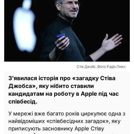
Стів Джобс. Фото: Радіо Люкс
З'явилася історія про «загадку Стіва
Джобса», яку нібито ставили
кандидатам на роботу в Apple під час
співбесід.
У мережі вже багато років циркулює одна з
найвідоміших «співбесідних загадок», яку
приписують засновнику Apple Стіву