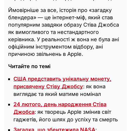
Ймовірніше за все, історія про «загадку
блендера» — це інтернет-міф, який став
популярним завдяки образу Стіва Джобса
як вимогливого та нестандартного
керівника. У реальності ж вона не була ані
офіційним інструментом відбору, ані
причиною звільнень в Apple.
Читайте по темі
США представить унікальну монету,
присвячену Стіву Джобсу
: як вона
виглядає та який матиме номінал
24 лютого, день народження Стіва
Джобса
: як творець Apple змінив світ
гаджетів, його шлях до успіху та смерть
Загадка, що збентежила NASA
: