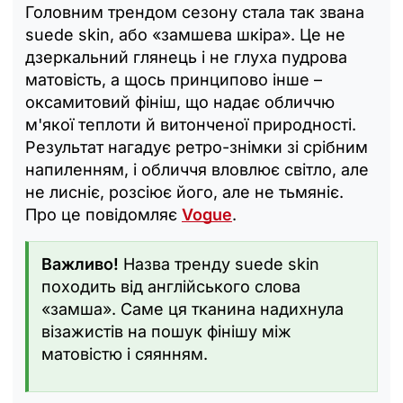
Головним трендом сезону стала так звана
suede skin, або «замшева шкіра». Це не
дзеркальний глянець і не глуха пудрова
матовість, а щось принципово інше –
оксамитовий фініш, що надає обличчю
м'якої теплоти й витонченої природності.
Результат нагадує ретро-знімки зі срібним
напиленням, і обличчя вловлює світло, але
не лисніє, розсіює його, але не тьмяніє.
Про це повідомляє
Vogue
.
Важливо!
Назва тренду suede skin
походить від англійського слова
«замша». Саме ця тканина надихнула
візажистів на пошук фінішу між
матовістю і сяянням.