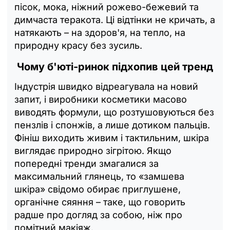
пісок, мока, ніжний рожево-бежевий та
димчаста теракота. Ці відтінки не кричать, а
натякають – на здоров'я, на тепло, на
природну красу без зусиль.
Чому б'юті-ринок підхопив цей тренд
Індустрія швидко відреагувала на новий
запит, і виробники косметики масово
виводять формули, що розтушовуються без
пензлів і спонжів, а лише дотиком пальців.
Фініш виходить живим і тактильним, шкіра
виглядає природно зігрітою. Якщо
попередні тренди змагалися за
максимальний глянець, то «замшева
шкіра» свідомо обирає приглушене,
органічне сяяння – таке, що говорить
радше про догляд за собою, ніж про
помітний макіяж.