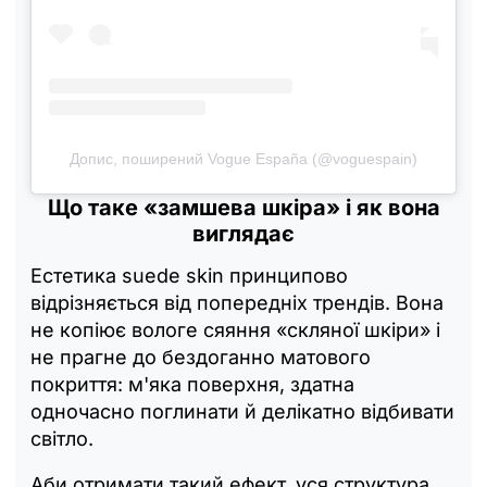
Допис, поширений Vogue España (@voguespain)
Що таке «замшева шкіра» і як вона
виглядає
Естетика suede skin принципово
відрізняється від попередніх трендів. Вона
не копіює вологе сяяння «скляної шкіри» і
не прагне до бездоганно матового
покриття: м'яка поверхня, здатна
одночасно поглинати й делікатно відбивати
світло.
Аби отримати такий ефект, уся структура