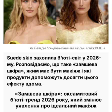
Як виглядає брендова «замшева шкіра». Колаж BLIK.ua
Suede skin захопила б'юті-світ у 2026-
му. Розповідаємо, що таке «замшева
шкіра», яким має бути макіяж і які
продукти допоможуть досягти цього
ефекту вдома.
«Замшева шкіра»: оксамитовий
б'юті-тренд 2026 року, який змінює
уявлення про ідеальний макіяж