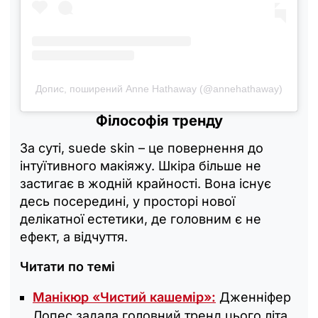
Допис, поширений Anne Hathaway (@annehathaway)
Філософія тренду
За суті, suede skin – це повернення до
інтуїтивного макіяжу. Шкіра більше не
застигає в жодній крайності. Вона існує
десь посередині, у просторі нової
делікатної естетики, де головним є не
ефект, а відчуття.
Читати по темі
Манікюр «Чистий кашемір»:
Дженніфер
Лопес задала головний тренд цього літа