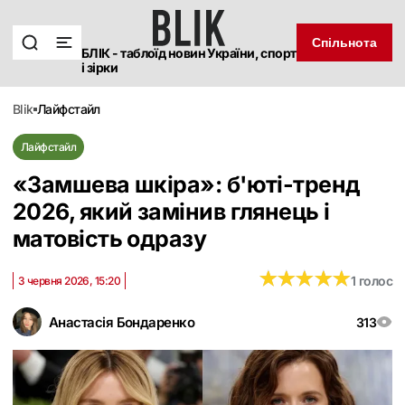
Спільнота
БЛІК - таблоїд новин України, спорт
і зірки
blik
лайфстайл
Лайфстайл
«Замшева шкіра»: б'юті-тренд
2026, який замінив глянець і
матовість одразу
★
★
★
★
★
★
★
★
★
★
1 голос
3 червня 2026, 15:20
Анастасія Бондаренко
313