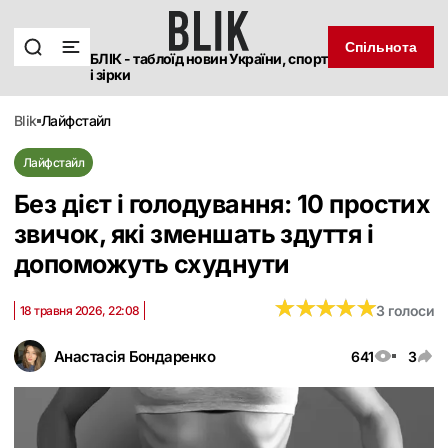
Спільнота
БЛІК - таблоїд новин України, спорт
і зірки
blik
лайфстайл
Лайфстайл
Без дієт і голодування: 10 простих
звичок, які зменшать здуття і
допоможуть схуднути
★
★
★
★
★
★
★
★
★
★
3 голоси
18 травня 2026, 22:08
Анастасія Бондаренко
641
3