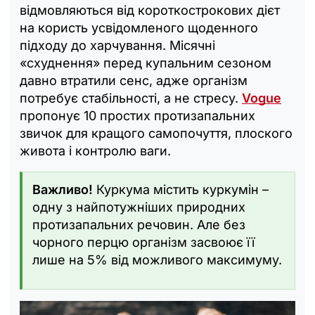
відмовляються від короткострокових дієт
на користь усвідомленого щоденного
підходу до харчування. Місячні
«схуднення» перед купальним сезоном
давно втратили сенс, адже організм
потребує стабільності, а не стресу.
Vogue
пропонує 10 простих протизапальних
звичок для кращого самопочуття, плоского
живота і контролю ваги.
Важливо!
Куркума містить куркумін –
одну з найпотужніших природних
протизапальних речовин. Але без
чорного перцю організм засвоює її
лише на 5% від можливого максимуму.