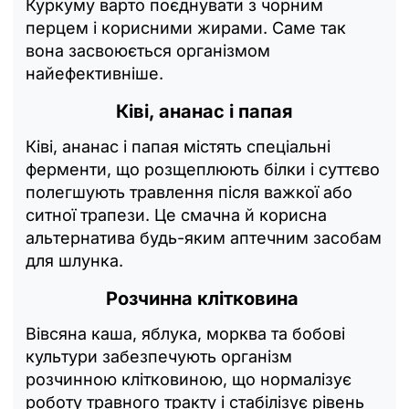
Куркуму варто поєднувати з чорним
перцем і корисними жирами. Саме так
вона засвоюється організмом
найефективніше.
Ківі, ананас і папая
Ківі, ананас і папая містять спеціальні
ферменти, що розщеплюють білки і суттєво
полегшують травлення після важкої або
ситної трапези. Це смачна й корисна
альтернатива будь-яким аптечним засобам
для шлунка.
Розчинна клітковина
Вівсяна каша, яблука, морква та бобові
культури забезпечують організм
розчинною клітковиною, що нормалізує
роботу травного тракту і стабілізує рівень