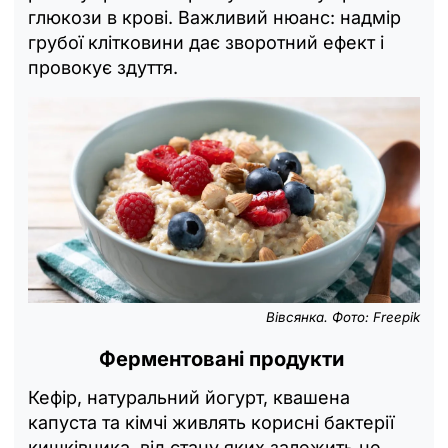
глюкози в крові. Важливий нюанс: надмір
грубої клітковини дає зворотний ефект і
провокує здуття.
Вівсянка. Фото: Freepik
Ферментовані продукти
Кефір, натуральний йогурт, квашена
капуста та кімчі живлять корисні бактерії
кишківника, від стану яких залежить не