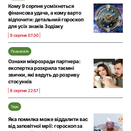
Кому 9 серпня усміхнеться
фінансова удача, а кому варто
відпочити: детальний гороскоп
для усіх знаків Зодіаку
9 серпня 07:30
Психологія
Ознаки мікрозради партнера:
експертка розкрила таємні
звички, які ведуть до розриву
стосунків
8 серпня 22:57
Таро
Яка помилка може віддалити вас
від заповітної мрії: гороскоп за