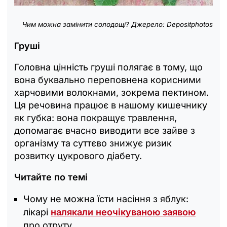
Чим можна замінити солодощі? Джерело: Depositphotos
Г
руші
Головна цінність груші полягає в тому, що
вона буквально переповнена корисними
харчовими волокнами, зокрема пектином.
Ця речовина працює в нашому кишечнику
як губка: вона покращує травлення,
допомагає вчасно виводити все зайве з
організму та суттєво знижує ризик
розвитку цукрового діабету.
Читайте по темі
Чому не можна їсти насіння з яблук:
лікарі
налякали неочікуваною заявою
про отруту