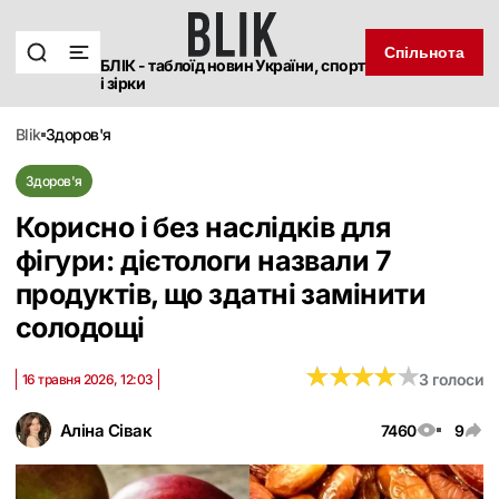
Спільнота
БЛІК - таблоїд новин України, спорт
і зірки
blik
здоров'я
Здоров'я
Корисно і без наслідків для
фігури: дієтологи назвали 7
продуктів, що здатні замінити
солодощі
★
★
★
★
★
★
★
★
★
★
3 голоси
16 травня 2026, 12:03
Аліна Сівак
7460
9