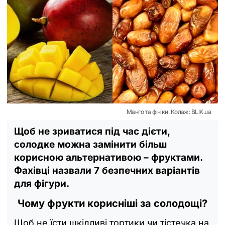
Манго та фініки. Колаж: BLIK.ua
Щоб не зриватися під час дієти,
солодке можна замінити більш
корисною альтернативою – фруктами.
Фахівці назвали 7 безпечних варіантів
для фігури.
Чому фрукти корисніші за солодощі?
Щоб не їсти шкідливі тортики чи тістечка на