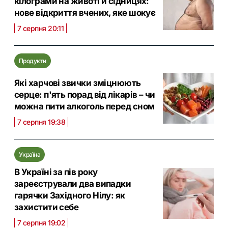
кілограми на животі й сідницях:
нове відкриття вчених, яке шокує
7 серпня 20:11
Продукти
Які харчові звички зміцнюють
серце: п'ять порад від лікарів – чи
можна пити алкоголь перед сном
7 серпня 19:38
Україна
В Україні за пів року
зареєстрували два випадки
гарячки Західного Нілу: як
захистити себе
7 серпня 19:02