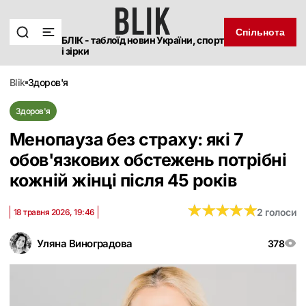
Спільнота
БЛІК - таблоїд новин України, спорт
і зірки
blik
здоров'я
Здоров'я
Менопауза без страху: які 7
обов'язкових обстежень потрібні
кожній жінці після 45 років
★
★
★
★
★
★
★
★
★
★
2 голоси
18 травня 2026, 19:46
Уляна Виноградова
378