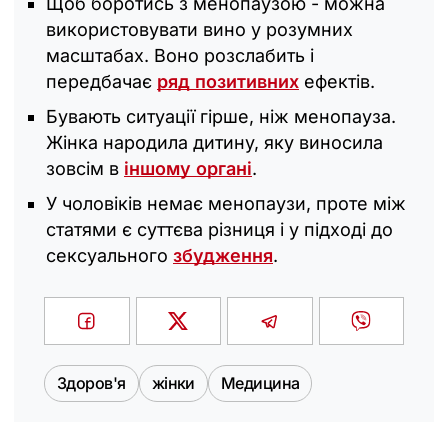
Щоб боротись з менопаузою - можна
використовувати вино у розумних
масштабах. Воно розслабить і
передбачає
ряд позитивних
ефектів.
Бувають ситуації гірше, ніж менопауза.
Жінка народила дитину, яку виносила
зовсім в
іншому органі
.
У чоловіків немає менопаузи, проте між
статями є суттєва різниця і у підході до
сексуального
збудження
.
Здоров'я
жінки
Медицина