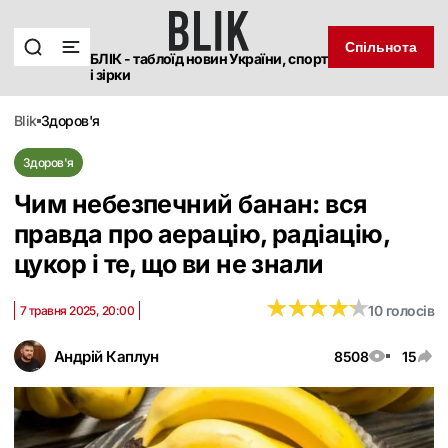
Спільнота
БЛІК - таблоїд новин України, спорт
і зірки
blik
здоров'я
Здоров'я
Чим небезпечний банан: вся
правда про аерацію, радіацію,
цукор і те, що ви не знали
★
★
★
★
★
★
★
★
★
★
10 голосів
7 травня 2025, 20:00
Андрій Каплун
8508
15