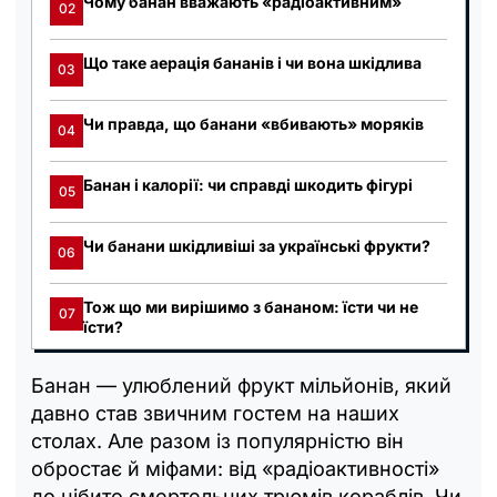
Чому банан вважають «радіоактивним»
02
Що таке аерація бананів і чи вона шкідлива
03
Чи правда, що банани «вбивають» моряків
04
Банан і калорії: чи справді шкодить фігурі
05
Чи банани шкідливіші за українські фрукти?
06
Тож що ми вирішимо з бананом: їсти чи не
07
їсти?
Банан — улюблений фрукт мільйонів, який
давно став звичним гостем на наших
столах. Але разом із популярністю він
обростає й міфами: від «радіоактивності»
до нібито смертельних трюмів кораблів. Чи