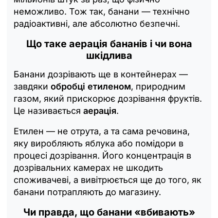
неможливо. Тож так, банани — технічно
радіоактивні, але абсолютно безпечні.
Що таке аерація бананів і чи вона
шкідлива
Банани дозрівають ще в контейнерах —
завдяки
обробці етиленом
, природним
газом, який прискорює дозрівання фруктів.
Це називається
аерація
.
Етилен — не отрута, а та сама речовина,
яку виробляють яблука або помідори в
процесі дозрівання. Його концентрація в
дозрівальних камерах не шкодить
споживачеві, а вивітрюється ще до того, як
банани потрапляють до магазину.
Чи правда, що банани «вбивають»