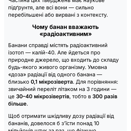
Частина цих тверджень має наукове
підґрунтя, але всі вони — сильно
перебільшені або вирвані з контексту.
Чому банан вважають
«радіоактивним»
Банани справді містять радіоактивний
ізотоп — калій-40. Але йдеться про
природне джерело, що входить до складу
будь-якого живого організму. Умовна
«доза» радіації від одного банана —
близько
0,1 мікрозіверта
. Для порівняння:
звичайний переліт літаком на 3 години —
це
30–40 мікрозівертів
, тобто в
300 разів
більше
.
Щоб отримати шкідливу дозу радіації від
бананів, довелося б з’їсти понад 10
мільйонів штук за раз, що фізично