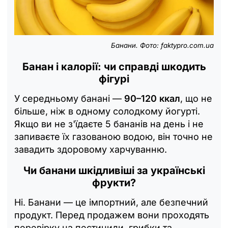
Банани. Фото: faktypro.com.ua
Банан і калорії: чи справді шкодить
фігурі
У середньому банані —
90–120 ккал
, що не
більше, ніж в одному солодкому йогурті.
Якщо ви не з'їдаєте 5 бананів на день і не
запиваєте їх газованою водою, він точно не
завадить здоровому харчуванню.
Чи банани шкідливіші за українські
фрукти?
Ні. Банани — це імпортний, але безпечний
продукт. Перед продажем вони проходять
перевірку на пестициди, грибки та