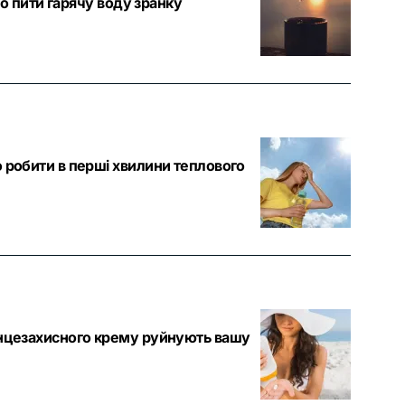
що пити гарячу воду зранку
 робити в перші хвилини теплового
сонцезахисного крему руйнують вашу