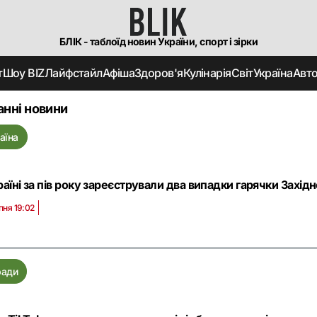
БЛІК - таблоїд новин України, спорт і зірки
т
Шоу BIZ
Лайфстайл
Афіша
Здоров'я
Кулінарія
Світ
Україна
Авт
анні новини
аїна
раїні за пів року зареєстрували два випадки гарячки Західн
пня 19:02
ради