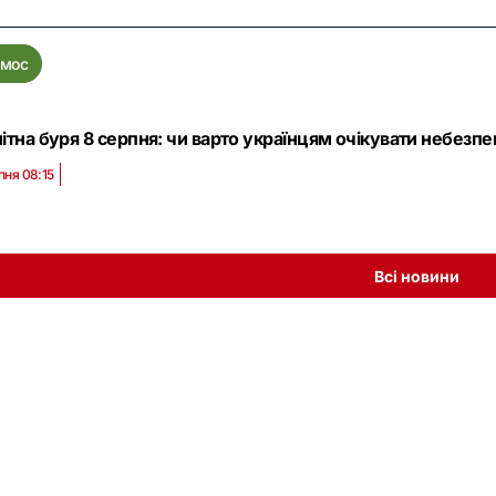
смос
ітна буря 8 серпня: чи варто українцям очікувати небезпек
пня 08:15
Всі новини