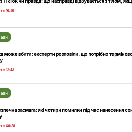
із TikTok чи правда: що насправді відбувається з тілом, як
пня 16:29
ради
а може вбити: експерти розповіли, що потрібно терміново
ру
пня 12:43
ради
зпечна засмага: які чотири помилки під час нанесення 
у
пня 09:28