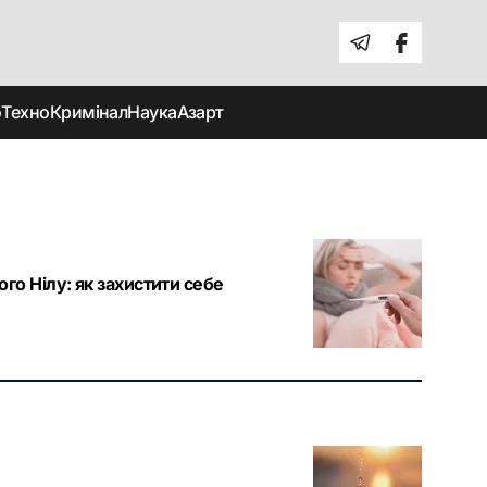
о
Техно
Кримінал
Наука
Азарт
ого Нілу: як захистити себе