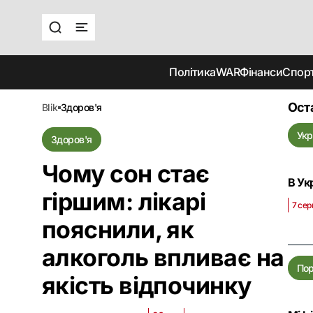
Політика
WAR
Фінанси
Спор
Ост
blik
здоров'я
Укр
Здоров'я
Чому сон стає
В Ук
гіршим: лікарі
7 сер
пояснили, як
алкоголь впливає на
По
якість відпочинку