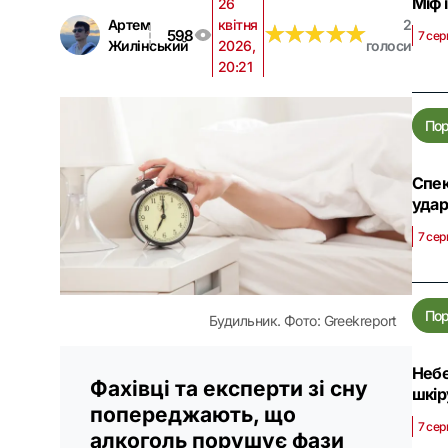
Міф 
26
Артем
квітня
2
★
★
★
★
★
★
★
★
★
★
598
7 сер
Жилінський
2026,
голоси
20:21
По
Спек
уда
7 сер
По
Будильник. Фото: Greekreport
Небе
Фахівці та експерти зі сну
шкір
попереджають, що
7 сер
алкоголь порушує фази