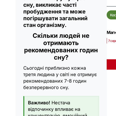
сну, викликає часті
пробудження та може
Ко
погіршувати загальний
стан організму.
Магн
Скільки людей не
7 сер
отримають
рекомендованих годин
сну?
Сьогодні приблизно кожна
третя людина у світі не отримує
рекомендованих 7-8 годин
безперервного сну.
Важливо!
Нестача
відпочинку впливає на
концентрацію, емоційний