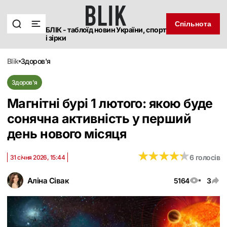
Спільнота
БЛІК - таблоїд новин України, спорт
і зірки
blik
здоров'я
Здоров'я
Магнітні бурі 1 лютого: якою буде
сонячна активність у перший
день нового місяця
★
★
★
★
★
★
★
★
★
★
6 голосів
31 січня 2026, 15:44
Аліна Сівак
5164
3