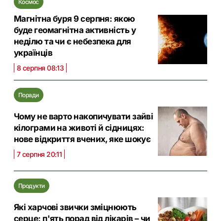
Космос
Магнітна буря 9 серпня: якою
буде геомагнітна активність у
неділю та чи є небезпека для
українців
8 серпня 08:13
Поради
Чому не варто накопичувати зайві
кілограми на животі й сідницях:
нове відкриття вчених, яке шокує
7 серпня 20:11
Продукти
Які харчові звички зміцнюють
серце: п'ять порад від лікарів – чи