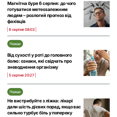
Магнітна буря 6 серпня: до чого
готуватися метеозалежним
людям – розлогий прогноз від
фахівців
6 серпня 08:03
Поради
Від сухості у роті до головного
болю: ознаки, які свідчать про
зневоднення організму
5 серпня 20:27
Поради
Не вистрибуйте з ліжка: лікарі
дали шість дієвих порад, якщо вас
сильно турбує біль у попереку