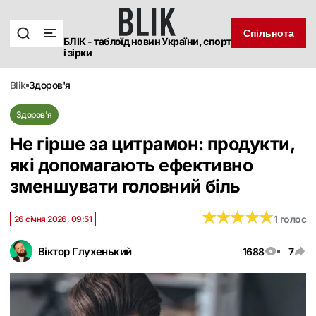
Спільнота
БЛІК - таблоїд новин України, спорт
і зірки
blik
здоров'я
Здоров'я
Не гірше за цитрамон: продукти,
які допомагають ефективно
зменшувати головний біль
★
★
★
★
★
★
★
★
★
★
1 голос
26 січня 2026, 09:51
Віктор Глухенький
1688
7