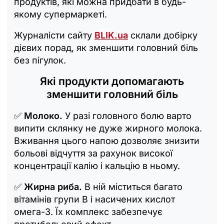
продуктів, які можна придбати в будь-
якому супермаркеті.
Журналісти сайту
BLIK.ua
склали добірку
дієвих порад, як зменшити головний біль
без пігулок.
Які продукти допомагають
зменшити головний біль
✅
Молоко.
У разі головного болю варто
випити склянку не дуже жирного молока.
Вживання цього напою дозволяє знизити
больові відчуття за рахунок високої
концентрації калію і кальцію в ньому.
✅
Жирна риба.
В ній міститься багато
вітамінів групи B і насичених кислот
омега-3. Їх комплекс забезпечує