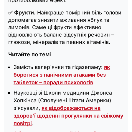
протибольовий ефект.
✅
Фрукти.
Найкраще помірний біль голови
допомагає знизити вживання яблук та
лимонів. Саме ці фрукти ефективно
відновлюють баланс відсутніх речовин –
глюкози, мінералів та певних вітамінів.
Читайте по темі
Замість валер'янки та гідазепаму:
як
боротися з панічними атаками без
таблеток – поради психологів
.
Науковці зі Школи медицини Джонса
Хопкінса (Сполучені Штати Америки)
з'ясували,
як відображаються на
здоров'ї щоденні прогулянки на свіжому
повітрі
.