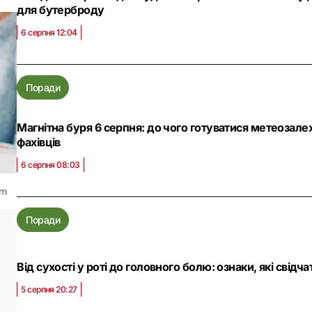
для бутерброду
6 серпня 12:04
Поради
Магнітна буря 6 серпня: до чого готуватися метеозал
фахівців
6 серпня 08:03
om
Поради
Від сухості у роті до головного болю: ознаки, які свід
5 серпня 20:27