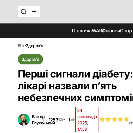
Політика
WAR
Фінанси
Спор
blik
здоров'я
Здоров'я
Перші сигнали діабету:
лікарі назвали п’ять
небезпечних симптомі
24
Віктор
листопада
★
★
★
★
★
★
★
★
★
★
1283
1
Глухенький
2025,
г
17:39