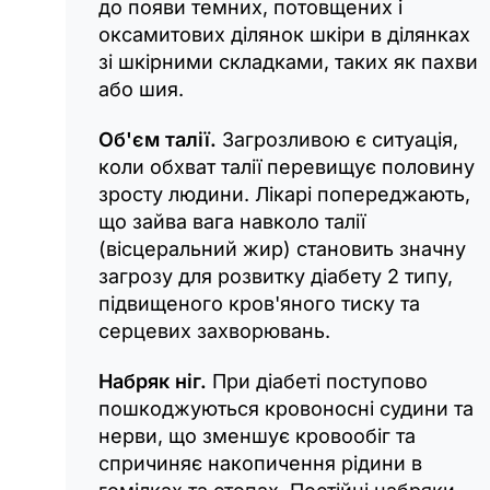
до появи темних, потовщених і
оксамитових ділянок шкіри в ділянках
зі шкірними складками, таких як пахви
або шия.
Об'єм талії.
Загрозливою є ситуація,
коли обхват талії перевищує половину
зросту людини. Лікарі попереджають,
що зайва вага навколо талії
(вісцеральний жир) становить значну
загрозу для розвитку діабету 2 типу,
підвищеного кров'яного тиску та
серцевих захворювань.
Набряк ніг.
При діабеті поступово
пошкоджуються кровоносні судини та
нерви, що зменшує кровообіг та
спричиняє накопичення рідини в