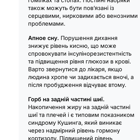
гомілках та стопах. Постійні набряки
також можуть бути пов’язані із
серцевими, нирковими або венозними
проблемами.
Апное сну.
Порушення дихання
знижує рівень кисню, що може
спровокувати інсулінорезистентність
та підвищення рівня глюкози в крові.
Варто звернутися до лікаря, якщо
людина хропе чи задихається вночі, а
після пробудження відчуває втому.
Горб на задній частині шиї.
Накопичення жиру на задній частині
шиї та плечей і є типовим показником
синдрому Кушинга, який виникає
через надмірний рівень гормону
кортизолу. Підвищений рівень