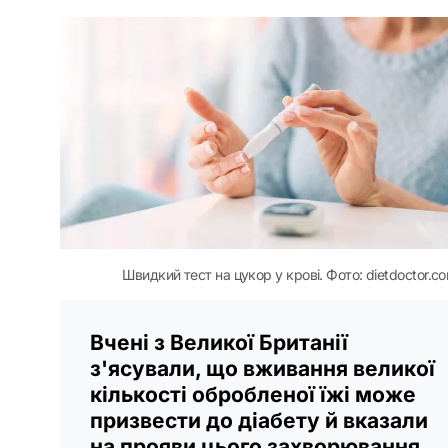
Швидкий тест на цукор у крові. Фото: dietdoctor.c
Вчені з Великої Британії
з'ясували, що вживання великої
кількості обробленої їжі може
призвести до діабету й вказали
на прояви цього захворювання.