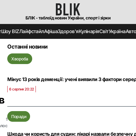
БЛІК - таблоїд новин України, спорт і зірки
т
Шоу BIZ
Лайфстайл
Афіша
Здоров'я
Кулінарія
Світ
Україна
Авт
Останні новини
Хвороба
Мінус 13 років деменції: учені виявили 3 фактори серед
6 серпня 20:22
в
Поради
1
олос
Шкода чи користь для судин: лікарі назвали безпечн