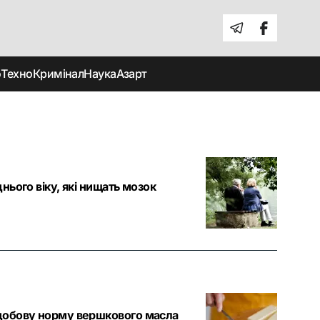
о
Техно
Кримінал
Наука
Азарт
нього віку, які нищать мозок
у добову норму вершкового масла