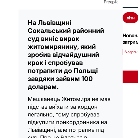
Freepik
діти
На Львівщині
Сокальський районний
Новона
суд виніс вирок
затри
житомирянину, який
6 серпн
зробив відчайдушний
крок і спробував
потрапити до Польщі
завдяки зайвим 100
доларам.
Мешканець Житомира не мав
підстав виїхати за кордон
легально, тому спробував
підкупити прикордонника на
Львівщині, але потрапив під
суд. Про це йдеться в