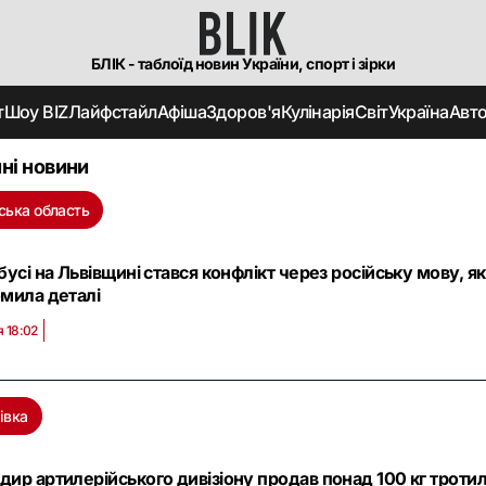
БЛІК - таблоїд новин України, спорт і зірки
т
Шоу BIZ
Лайфстайл
Афіша
Здоров'я
Кулінарія
Світ
Україна
Авт
ні новини
ська область
бусі на Львівщині стався конфлікт через російську мову, як
мила деталі
я 18:02
івка
ир артилерійського дивізіону продав понад 100 кг троти