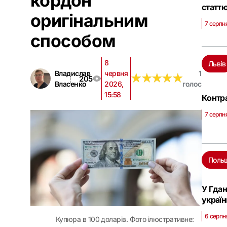
кордон
статт
оригінальним
7 серпня
способом
8
Львів
Владислав
червня
1
★
★
★
★
★
★
★
★
★
★
205
Власенко
2026,
голос
15:58
Контра
7 серпн
Поль
У Гдан
україн
6 серпн
Купюра в 100 доларів. Фото ілюстративне: