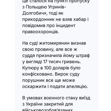
Це сталося на пункті пропуску
з Польщею Угринів-
Долгобич», тоді як
прикордонник не взяв хабар і
повідомив про інцидент
правоохоронців.
На суді житомирянин визнав
свою провину, але все ж
суддя призначила йому штраф
у вигляді 17 тисяч гривень.
Купюру в 100 доларів було
конфісковано. Вирок суду
порушник все ще може
оскаржити і подати апеляцію.
В умовах воєнного стану виїзд
з України закритий для
військовозобов’язаних