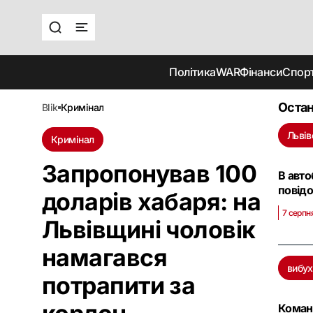
Політика
WAR
Фінанси
Спор
Остан
blik
кримінал
Львів
Кримінал
Запропонував 100
В авто
повідо
доларів хабаря: на
7 серпн
Львівщині чоловік
намагався
вибух
потрапити за
Команд