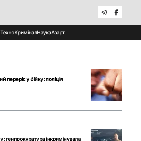
о
Техно
Кримінал
Наука
Азарт
ий переріс у бійку: поліція
лу: генпрокуратура інкримінувала