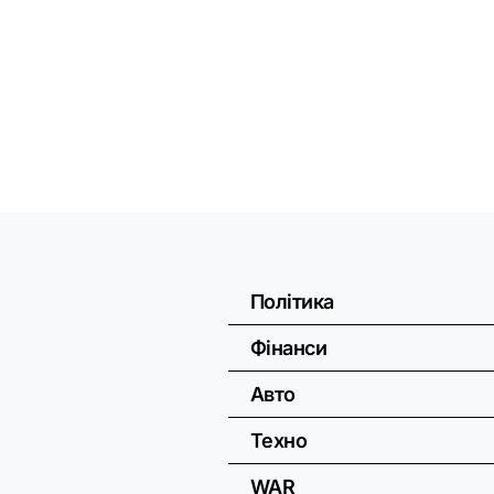
Політика
Фінанси
Авто
Техно
WAR