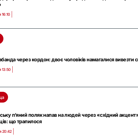
ю
 16:10
банда через кордон: двоє чоловіків намагалися вивезти с
я 13:50
ща
ську п’яний поляк напав на людей через «східний акцент
ців: що трапилося
я 20:42