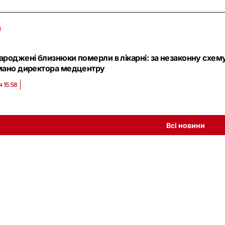
роджені близнюки померли в лікарні: за незаконну схем
мано директора медцентру
я 15:58
Всі новини