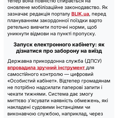
тепер вона повністю спирається на
оновлене мобілізаційне законодавство. Як
зазначає редакція порталу
BLIK.ua
, перед
плануванням закордонної поїздки варто
ретельно вивчити поточні норми, щоб
уникнути відмови на пункті пропуску.
Запуск електронного кабінету: як
дізнатися про заборону на виїзд
Державна прикордонна служба (ДПСУ)
впровадила зручний інструмент
для
самостійного контролю — цифровий
«Особистий кабінет». Відтепер громадянам
не потрібно надсилати паперові запити і
чекати тижнями. Система дає змогу
миттєво з'ясувати наявність обмежень, які
накладені судовими інстанціями чи
виконавчою службою, наприклад, через