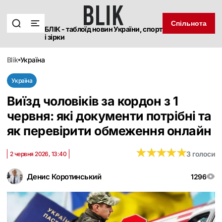
Спільнота
БЛІК - таблоїд новин України, спорт
і зірки
blik
україна
Україна
Виїзд чоловіків за кордон з 1
червня: які документи потрібні та
як перевірити обмеження онлайн
★
★
★
★
★
★
★
★
★
★
3 голоси
2 червня 2026, 13:40
Денис Коротинський
1296