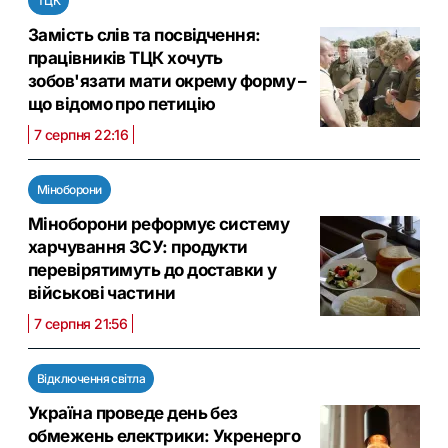
ТЦК
Замість слів та посвідчення:
працівників ТЦК хочуть
зобов'язати мати окрему форму –
що відомо про петицію
7 серпня 22:16
Міноборони
Міноборони реформує систему
харчування ЗСУ: продукти
перевірятимуть до доставки у
військові частини
7 серпня 21:56
Відключення світла
Україна проведе день без
обмежень електрики: Укренерго