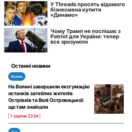
Останні новини
Волинь
На Волині завершили ексгумацію
останків загиблих жителів
Острівків та Волі Островецької:
що там знайшли
7 серпня 22:54