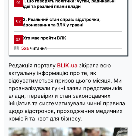
1. Що говорять політики: чутки, радикальні
01
ідеї та реальні плани влади
2. Реальний стан справ: відстрочки,
02
бронювання та ВЛК у травні
Хто має пройти ВЛК
03
5хв
читання
Редакція порталу
BLIK.ua
зібрала всю
актуальну інформацію про те, як
відбуватиметься призов цього місяця. Ми
проаналізували гучні заяви представників
влади, перевірили стан законодавчих
ініціатив та систематизували чинні правила
щодо відстрочок, проходження медичних
комісій та квот для бізнесу.