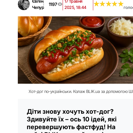
Євген
17 травня
★
★
★
★
★
★
★
★
★
★
1197
Чепур
2025, 18:44
голо
Хот-дог по-українськи. Колаж BLIK.ua за допомогою Ш
Діти знову хочуть хот-дог?
Здивуйте їх – ось 10 ідей, які
перевершують фастфуд! На