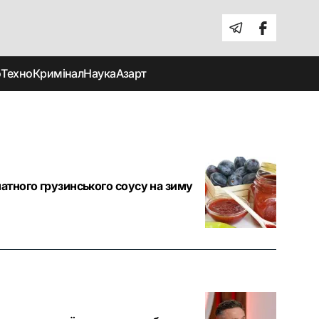
о
Техно
Кримінал
Наука
Азарт
атного грузинського соусу на зиму