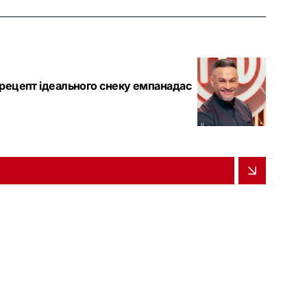
 рецепт ідеального снеку емпанадас