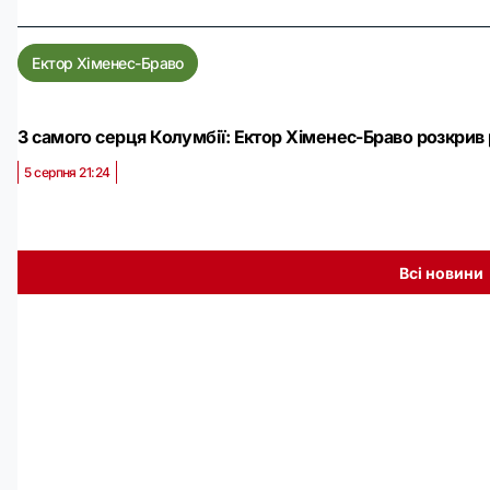
Ектор Хіменес-Браво
З самого серця Колумбії: Ектор Хіменес-Браво розкрив
5 серпня 21:24
Всі новини