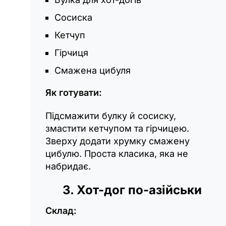
Сосиска
Кетчуп
Гірчиця
Смажена цибуля
Як готувати:
Підсмажити булку й сосиску,
змастити кетчупом та гірчицею.
Зверху додати хрумку смажену
цибулю. Проста класика, яка не
набридає.
3. Хот-дог по-азійськи
Склад: