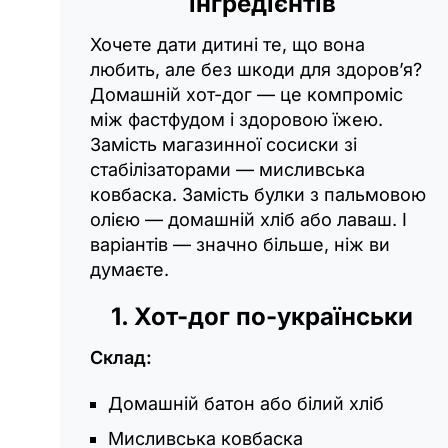
інгредієнтів
Хочете дати дитині те, що вона
любить, але без шкоди для здоров’я?
Домашній хот-дог — це компроміс
між фастфудом і здоровою їжею.
Замість магазинної сосиски зі
стабілізаторами — мисливська
ковбаска. Замість булки з пальмовою
олією — домашній хліб або лаваш. І
варіантів — значно більше, ніж ви
думаєте.
1. Хот-дог по-українськи
Склад:
Домашній батон або білий хліб
Мисливська ковбаска