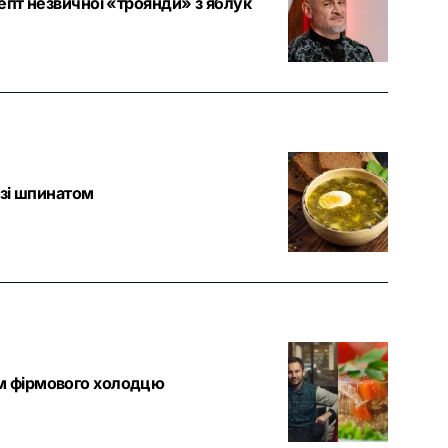
епт незвичної «троянди» з яблук
 зі шпинатом
ом фірмового холодцю