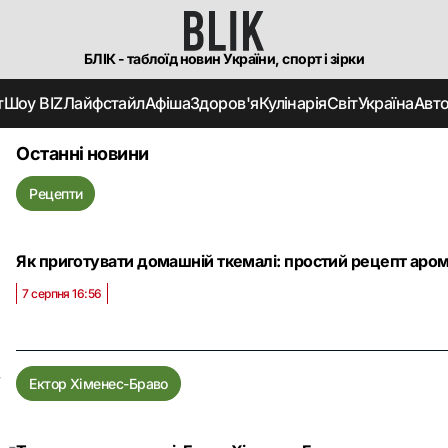
БЛІК - таблоїд новин України, спорт і зірки
т
Шоу BIZ
Лайфстайл
Афіша
Здоров'я
Кулінарія
Світ
Україна
Авт
Останні новини
Рецепти
-
Як приготувати домашній ткемалі: простий рецепт аром
7 серпня 16:56
,
Ектор Хіменес-Браво