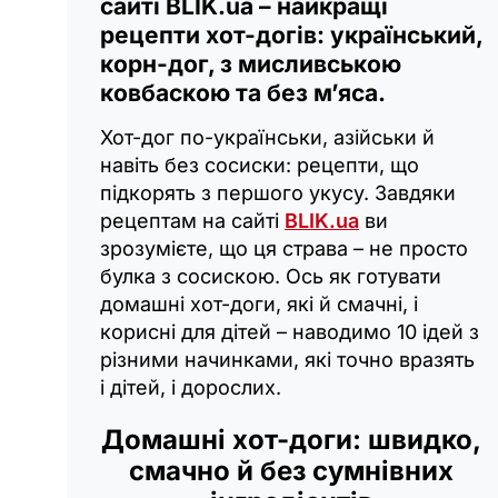
сайті BLIK.ua – найкращі
рецепти хот-догів: український,
корн-дог, з мисливською
ковбаскою та без м’яса.
Хот-дог по-українськи, азійськи й
навіть без сосиски: рецепти, що
підкорять з першого укусу. Завдяки
рецептам на сайті
BLIK.ua
ви
зрозумієте, що ця страва – не просто
булка з сосискою. Ось як готувати
домашні хот-доги, які й смачні, і
корисні для дітей – наводимо 10 ідей з
різними начинками, які точно вразять
і дітей, і дорослих.
Домашні хот-доги: швидко,
смачно й без сумнівних