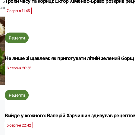
Трохи часу та кориці: Ектор Хіменес-Браво розкрив рец
5
сів
7 серпня 11:45
Рецепти
Не лише зі щавлем: як приготувати літній зелений борщ
6 серпня 20:55
І
Рецепти
Вийде у кожного: Валерій Харчишин здивував рецепт
5 серпня 22:42