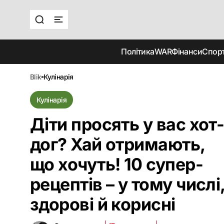
Політика
WAR
Фінанси
Спор
blik
кулінарія
Кулінарія
Діти просять у вас хот
дог? Хай отримають,
що хочуть! 10 супер-
рецептів – у тому числі
здорові й корисні