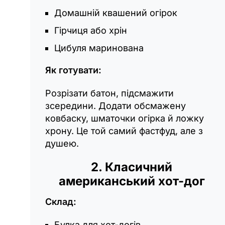
Домашній квашений огірок
Гірчиця або хрін
Цибуля маринована
Як готувати:
Розрізати батон, підсмажити
зсередини. Додати обсмажену
ковбаску, шматочки огірка й ложку
хрону. Це той самий фастфуд, але з
душею.
2. Класичний
американський хот-дог
Склад:
Булка для хот-догів