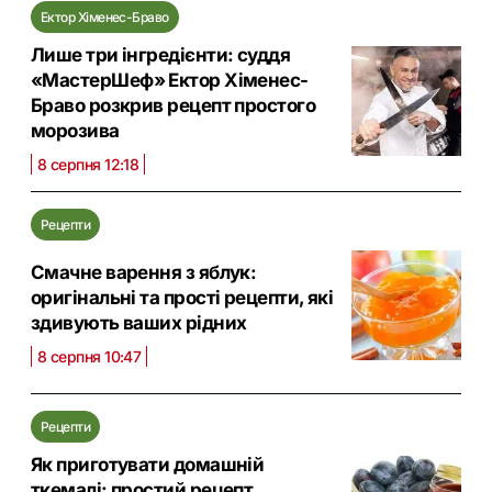
Ектор Хіменес-Браво
Лише три інгредієнти: суддя
«МастерШеф» Ектор Хіменес-
Браво розкрив рецепт простого
морозива
8 серпня 12:18
Рецепти
Смачне варення з яблук:
оригінальні та прості рецепти, які
здивують ваших рідних
8 серпня 10:47
Рецепти
Як приготувати домашній
ткемалі: простий рецепт