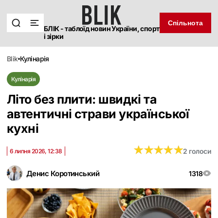
Спільнота
БЛІК - таблоїд новин України, спорт
і зірки
blik
кулінарія
Кулінарія
Літо без плити: швидкі та
автентичні страви української
кухні
★
★
★
★
★
★
★
★
★
★
2 голоси
6 липня 2026, 12:38
Денис Коротинський
1318