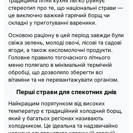
традиційна літня кухня легко руйнує
стереотип про те, що національні страви —
це виключно важкий гарячий борщ чи
складні у приготуванні вареники.
Основою раціону в цей період завжди були
свіжа зелень, молоді овочі, лісові та садові
ягоди, а також кисломолочні продукти.
Головне правило тогочасного літнього
меню полягало в мінімальній термічній
обробці, що дозволяло зберегти всі
вітаміни та не перевантажувати організм.
Перші страви для спекотних днів
Найкращим порятунком від високих
температур є традиційний холодний борщ,
який у багатьох регіонах називають
холодником. Це ідеальна та надзвичайно