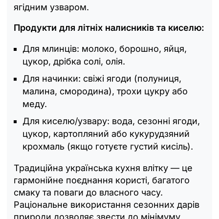
ягідним узваром.
Продукти для літніх налисників та киселю:
Для млинців: молоко, борошно, яйця,
цукор, дрібка солі, олія.
Для начинки: свіжі ягоди (полуниця,
малина, смородина), трохи цукру або
меду.
Для киселю/узвару: вода, сезонні ягоди,
цукор, картопляний або кукурудзяний
крохмаль (якщо готуєте густий кисіль).
Традиційна українська кухня влітку — це
гармонійне поєднання користі, багатого
смаку та поваги до власного часу.
Раціональне використання сезонних дарів
природи дозволяє звести до мінімуму