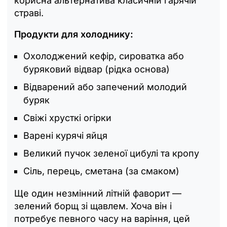
корисна альтернатива класичній гарячій
страві.
Продукти для холоднику:
Охолоджений кефір, сироватка або
буряковий відвар (рідка основа)
Відварений або запечений молодий
буряк
Свіжі хрусткі огірки
Варені курячі яйця
Великий пучок зеленої цибулі та кропу
Сіль, перець, сметана (за смаком)
Ще один незмінний літній фаворит —
зелений борщ зі щавлем. Хоча він і
потребує певного часу на варіння, цей