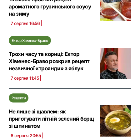
ароматного грузинського соусу
на зиму
7 серпня 16:56
Ектор Хіменес-Браво
Трохи часу та кориці: Ектор
Хіменес-Браво розкрив рецепт
незвичної «троянди» з яблук
7 серпня 11:45
Рецепти
Не лише зі щавлем: як
приготувати літній зелений борщ
зі шпинатом
6 серпня 20:55