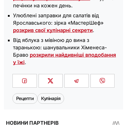
печінки на кожен день.
Улюблені заправки для салатів від
Ярославського: зірка «‎МастерШеф»
розкрив свої кулінарні секрети
.
Від яблука з мівіною до вина з
таранькою: шанувальники Хіменеса-
Браво
розкрили найдивніші вподобання
у їжі
.
Рецепти
Кулінарія