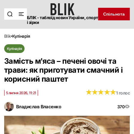
Спільнота
БЛІК - таблоїд новин України, спорт
і зірки
blik
кулінарія
Кулінарія
Замість м'яса – печені овочі та
трави: як приготувати смачний і
корисний паштет
★
★
★
★
★
★
★
★
★
★
1 голос
5 липня 2026, 11:21
Владислав Власенко
370