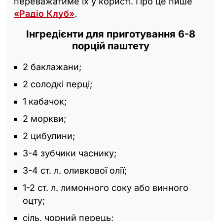
переважатиме їх у користі. Про це пише
«Радіо Клуб»
.
Інгредієнти для приготування 6-8
порцій паштету
2 баклажани;
2 солодкі перці;
1 кабачок;
2 моркви;
2 цибулини;
3-4 зубчики часнику;
3-4 ст. л. оливкової олії;
1-2 ст. л. лимонного соку або винного
оцту;
сіль, чорний перець;