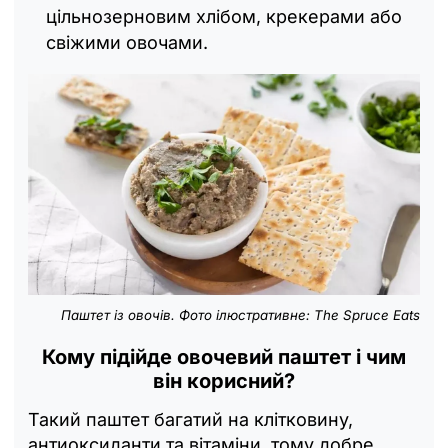
цільнозерновим хлібом, крекерами або
свіжими овочами.
Паштет із овочів. Фото ілюстративне: The Spruce Eats
Кому підійде овочевий паштет і чим
він корисний?
Такий паштет багатий на клітковину,
антиоксиданти та вітаміни, тому добре