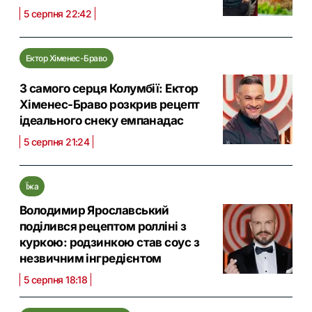
5 серпня 22:42
Ектор Хіменес-Браво
З самого серця Колумбії: Ектор
Хіменес-Браво розкрив рецепт
ідеального снеку емпанадас
5 серпня 21:24
Їжа
Володимир Ярославський
поділився рецептом ролліні з
куркою: родзинкою став соус з
незвичним інгредієнтом
5 серпня 18:18