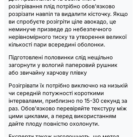
розігрівання плід потрібно обов'язково
розрізати навпіл та видалити кісточку. Якщо
ви спробуєте розігріти ціле авокадо, це
неминуче призведе до небезпечного
нерівномірного тиску та утворення великої
кількості пари всередині оболонки.
Підготовлені половинки слід нещільно
загорнути у вологий паперовий рушник
або звичайну харчову плівку
Розігрівати їх потрібно виключно на низькій
чи середній потужності короткими
інтервалами, приблизно по 15-30 секунд за
раз. Обов'язково перевіряйте текстуру між
цими циклами, а перед використанням
дайте плоду повністю охолонути.
Експерти також наголошують, що метод