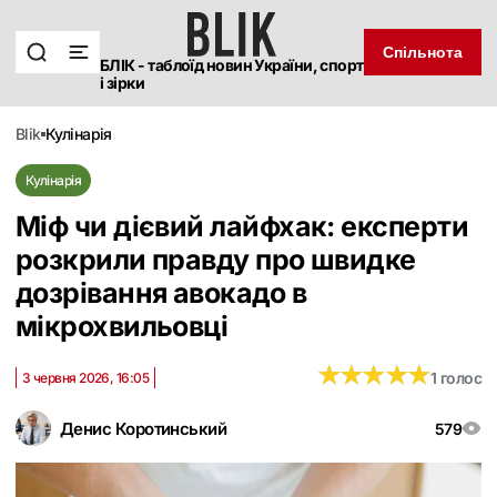
Спільнота
БЛІК - таблоїд новин України, спорт
і зірки
blik
кулінарія
Кулінарія
Міф чи дієвий лайфхак: експерти
розкрили правду про швидке
дозрівання авокадо в
мікрохвильовці
★
★
★
★
★
★
★
★
★
★
1 голос
3 червня 2026, 16:05
Денис Коротинський
579