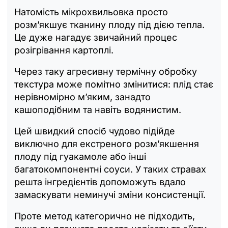
Натомість мікрохвильовка просто
розм’якшує тканину плоду під дією тепла.
Це дуже нагадує звичайний процес
розігрівання картоплі.
Через таку агресивну термічну обробку
текстура може помітно змінитися: плід стає
нерівномірно м’яким, занадто
кашоподібним та навіть водянистим.
Цей швидкий спосіб чудово підійде
виключно для екстреного розм’якшення
плоду під гуакамоле або інші
багатокомпонентні соуси. У таких стравах
решта інгредієнтів допоможуть вдало
замаскувати неминучі зміни консистенції.
Проте метод категорично не підходить,