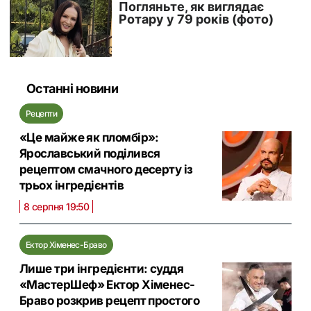
Останні новини
Рецепти
«Це майже як пломбір»:
Ярославський поділився
рецептом смачного десерту із
трьох інгредієнтів
8 серпня 19:50
Ектор Хіменес-Браво
Лише три інгредієнти: суддя
«МастерШеф» Ектор Хіменес-
Браво розкрив рецепт простого