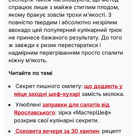
спрацює лише з майже стиглим плодом,
якому бракує зовсім трохи м'якості. З
повністю твердим і абсолютно незрілим
авокадо цей популярний кулінарний трюк
не принесе бажаного результату. До того
ж завжди є ризик перестаратися і
надмірним перегріванням просто спалити
ніжну м’якоть.
Читайте по темі
Секрет пишного омлету:
що додають у
яйця західні шеф-кухарі
замість молока.
Улюблені
заправки для салатів від
Ярославського
: зірка «‎МастерШеф»
розкрив свої кулінарні секрети.
Соковита вечеря за 30 хвилин
: рецепт