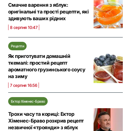
Смачне варення з яблук:
оригінальні та прості рецепти, які
здивують ваших рідних
8 серпня 10:47
Рецепти
Як приготувати домашній
ткемалі: простий рецепт
ароматного грузинського соусу
на зиму
7 серпня 16:56
Ектор Хіменес-Браво
Трохи часу та кориці: Ектор
Хіменес-Браво розкрив рецепт
незвичної «троянди» з яблук