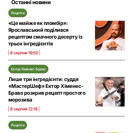
Останні новини
Рецепти
«Це майже як пломбір»:
Ярославський поділився
рецептом смачного десерту із
трьох інгредієнтів
8 серпня 19:50
Ектор Хіменес-Браво
Лише три інгредієнти: суддя
«МастерШеф» Ектор Хіменес-
Браво розкрив рецепт простого
морозива
8 серпня 12:18
Рецепти