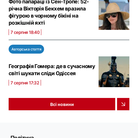
Фото папараці із Сен-Тропе: 52-
річна Вікторія Бекхем вразила
фігурою в чорному бікіні на
розкішній яхті
7 серпня 18:40
Авторська стаття
Географія Гомера: де в сучасному
світі шукати сліди Одіссея
7 серпня 17:32
Всі новини
Політика