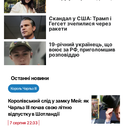
Останні новини
Король Чарльз III
Королівський слід у замку Мей: як
Чарльз III почав свою літню
відпустку в Шотландії
7 серпня 22:33