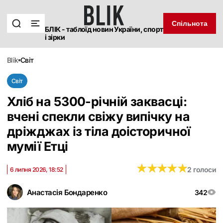
Спільнота
БЛІК - таблоїд новин України, спорт
і зірки
blik
світ
Світ
Хліб на 5300-річній заквасці:
вчені спекли свіжу випічку на
дріжджах із тіла доісторичної
мумії Етці
★
★
★
★
★
★
★
★
★
★
2 голоси
6 липня 2026, 18:52
Анастасія Бондаренко
342