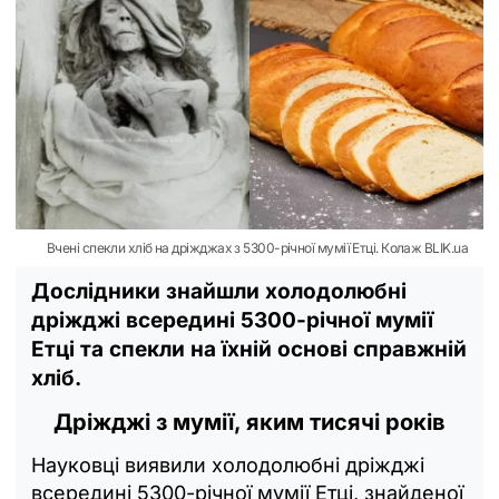
Вчені спекли хліб на дріжджах з 5300-річної мумії Етці. Колаж BLIK.ua
Дослідники знайшли холодолюбні
дріжджі всередині 5300-річної мумії
Етці та спекли на їхній основі справжній
хліб.
Дріжджі з мумії, яким тисячі років
Науковці виявили холодолюбні дріжджі
всередині 5300-річної мумії Етці, знайденої