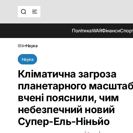
Політика
WAR
Фінанси
Спор
blik
наука
Наука
Кліматична загроза
планетарного масштаб
вчені пояснили, чим
небезпечний новий
Супер-Ель-Ніньйо