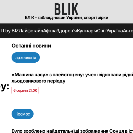
БЛІК - таблоїд новин України, спорт і зірки
т
Шоу BIZ
Лайфстайл
Афіша
Здоров'я
Кулінарія
Світ
Україна
Авт
Останні новини
археологія
«Машина часу» з плейстоцену: учені відкопали рідк
льодовикового періоду
у:
6 серпня 21:00
Космос
Було зроблено найдетальніші зображення Сонця в іст