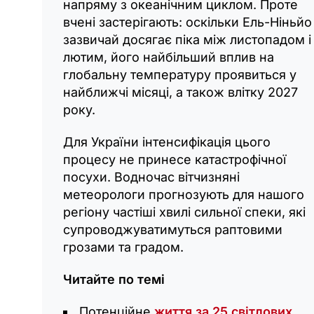
напряму з океанічним циклом. Проте
вчені застерігають: оскільки Ель-Ніньйо
зазвичай досягає піка між листопадом і
лютим, його найбільший вплив на
глобальну температуру проявиться у
найближчі місяці, а також влітку 2027
року.
Для України інтенсифікація цього
процесу не принесе катастрофічної
посухи. Водночас вітчизняні
метеорологи прогнозують для нашого
регіону частіші хвилі сильної спеки, які
супроводжуватимуться раптовими
грозами та градом.
Читайте по темі
Потенційне
життя за 25 світлових