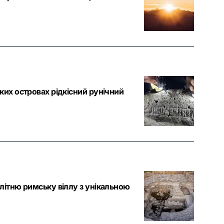
ких островах рідкісний рунічний
літню римську віллу з унікальною