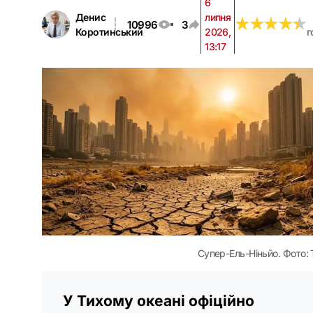
6
Денис
липня
★
★
★
★
★
★
★
★
★
★
10996
3
Коротинський
2026,
г
13:17
Супер-Ель-Ніньйо. Фото:
У Тихому океані офіційно