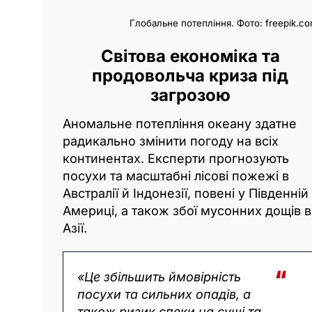
Глобальне потепління. Фото: freepik.c
Світова економіка та
продовольча криза під
загрозою
Аномальне потепління океану здатне
радикально змінити погоду на всіх
континентах. Експерти прогнозують
посухи та масштабні лісові пожежі в
Австралії й Індонезії, повені у Південній
Америці, а також збої мусонних дощів в
Азії.
«Це збільшить ймовірність
посухи та сильних опадів, а
також ризик спеки на суші та