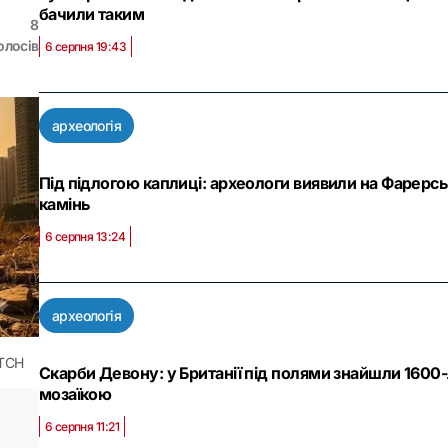
бачили таким
8
олосів
6 серпня 19:43
археологія
Під підлогою каплиці: археологи виявили на Фарерсь
камінь
6 серпня 13:24
археологія
 ТСН
Скарби Девону: у Британії під полями знайшли 1600-
мозаїкою
6 серпня 11:21