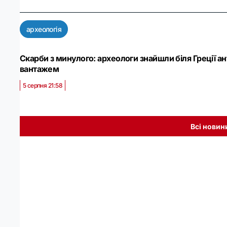
археологія
Скарби з минулого: археологи знайшли біля Греції а
вантажем
5 серпня 21:58
Всі новин