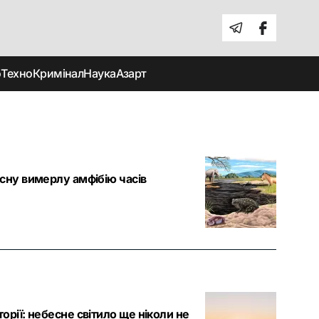
о
Техно
Кримінал
Наука
Азарт
існу вимерлу амфібію часів
орії: небесне світило ще ніколи не