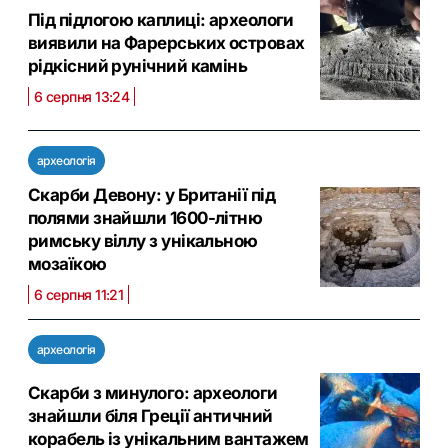
Під підлогою каплиці: археологи
виявили на Фарерських островах
рідкісний рунічний камінь
6 серпня 13:24
археологія
Скарби Девону: у Британії під
полями знайшли 1600-літню
римську віллу з унікальною
мозаїкою
6 серпня 11:21
археологія
Скарби з минулого: археологи
знайшли біля Греції античний
корабель із унікальним вантажем