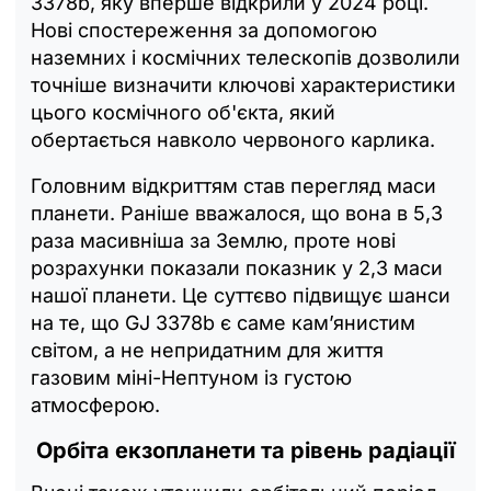
3378b, яку вперше відкрили у 2024 році.
Нові спостереження за допомогою
наземних і космічних телескопів дозволили
точніше визначити ключові характеристики
цього космічного об'єкта, який
обертається навколо червоного карлика.
Головним відкриттям став перегляд маси
планети. Раніше вважалося, що вона в 5,3
раза масивніша за Землю, проте нові
розрахунки показали показник у 2,3 маси
нашої планети. Це суттєво підвищує шанси
на те, що GJ 3378b є саме кам’янистим
світом, а не непридатним для життя
газовим міні-Нептуном із густою
атмосферою.
Орбіта екзопланети та рівень радіації