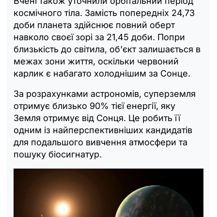
Вчені також уточнили орбітальний період
космічного тіла. Замість попередніх 24,73
доби планета здійснює повний оберт
навколо своєї зорі за 21,45 доби. Попри
близькість до світила, об'єкт залишається в
межах зони життя, оскільки червоний
карлик є набагато холоднішим за Сонце.
За розрахунками астрономів, суперземля
отримує близько 90% тієї енергії, яку
Земля отримує від Сонця. Це робить її
одним із найперспективніших кандидатів
для подальшого вивчення атмосфери та
пошуку біосигнатур.