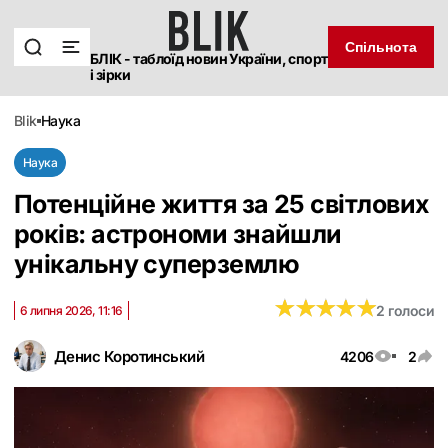
Спільнота
БЛІК - таблоїд новин України, спорт
і зірки
blik
наука
Наука
Потенційне життя за 25 світлових
років: астрономи знайшли
унікальну суперземлю
★
★
★
★
★
★
★
★
★
★
2 голоси
6 липня 2026, 11:16
Денис Коротинський
4206
2