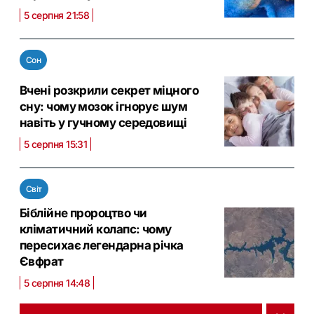
5 серпня 21:58
Сон
Вчені розкрили секрет міцного
сну: чому мозок ігнорує шум
навіть у гучному середовищі
5 серпня 15:31
Світ
Біблійне пророцтво чи
кліматичний колапс: чому
пересихає легендарна річка
Євфрат
5 серпня 14:48