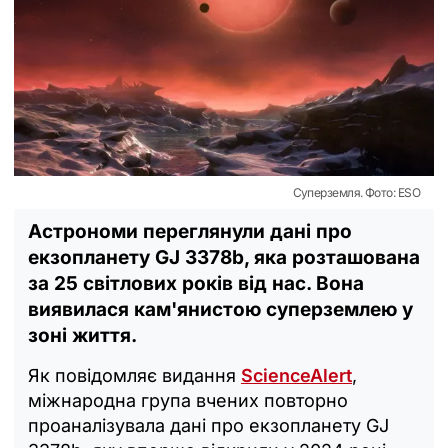
Суперземля. Фото: ESO
Астрономи переглянули дані про
екзопланету GJ 3378b, яка розташована
за 25 світлових років від нас. Вона
виявилася кам'янистою суперземлею у
зоні життя.
Як повідомляє видання
ScienceAlert
,
міжнародна група вчених повторно
проаналізувала дані про екзопланету GJ