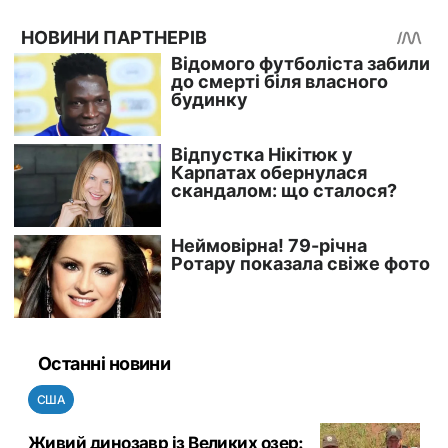
Останні новини
США
Живий динозавр із Великих озер: