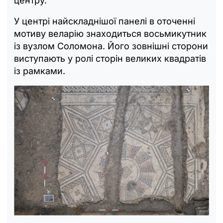
центру.
У центрі найскладнішої панелі в оточенні
мотиву веларію знаходиться восьмикутник
із вузлом Соломона. Його зовнішні сторони
виступають у ролі сторін великих квадратів
із рамками.