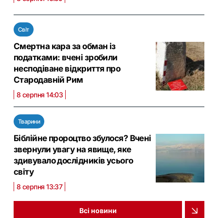
Світ
Смертна кара за обман із
податками: вчені зробили
несподіване відкриття про
Стародавній Рим
8 серпня 14:03
Тварини
Біблійне пророцтво збулося? Вчені
звернули увагу на явище, яке
здивувало дослідників усього
світу
8 серпня 13:37
Всі новини