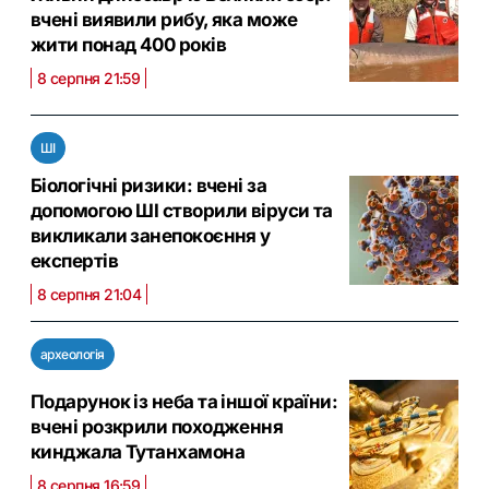
вчені виявили рибу, яка може
жити понад 400 років
8 серпня 21:59
ШІ
Біологічні ризики: вчені за
допомогою ШІ створили віруси та
викликали занепокоєння у
експертів
8 серпня 21:04
археологія
Подарунок із неба та іншої країни:
вчені розкрили походження
кинджала Тутанхамона
8 серпня 16:59