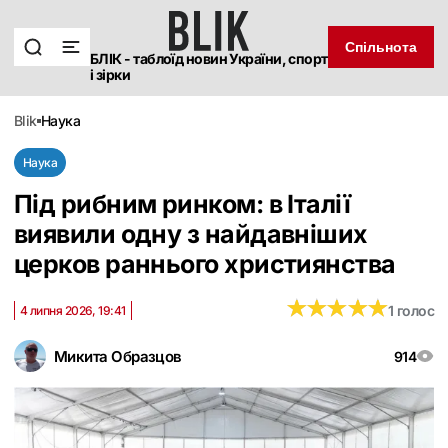
Спільнота
БЛІК - таблоїд новин України, спорт
і зірки
blik
наука
Наука
Під рибним ринком: в Італії
виявили одну з найдавніших
церков раннього християнства
★
★
★
★
★
★
★
★
★
★
1 голос
4 липня 2026, 19:41
Микита Образцов
914