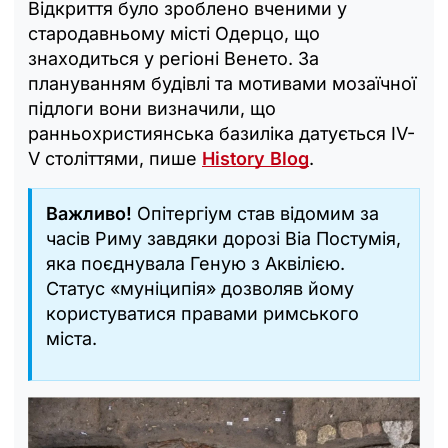
Відкриття було зроблено вченими у
стародавньому місті Одерцо, що
знаходиться у регіоні Венето. За
плануванням будівлі та мотивами мозаїчної
підлоги вони визначили, що
ранньохристиянська базиліка датується IV-
V століттями, пише
History Blog
.
Важливо!
Опітергіум став відомим за
часів Риму завдяки дорозі Віа Постумія,
яка поєднувала Геную з Аквілією.
Статус «муніципія» дозволяв йому
користуватися правами римського
міста.