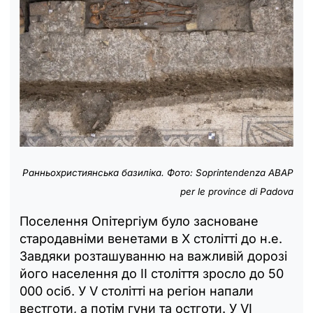
Ранньохристиянська базиліка. Фото: Soprintendenza ABAP
per le province di Padova
Поселення Опітергіум було засноване
стародавніми венетами в X столітті до н.е.
Завдяки розташуванню на важливій дорозі
його населення до II століття зросло до 50
000 осіб. У V столітті на регіон напали
вестготи, а потім гуни та остготи. У VI