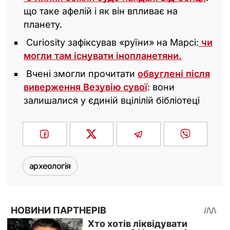
що таке афелій і як він впливає на
планету.
Curiosity зафіксував «руїни» на Марсі:
чи
могли там існувати інопланетяни.
Вчені змогли прочитати
обвуглені після
виверження Везувію сувої
: вони
залишалися у єдиній вцілілій бібліотеці
археологія