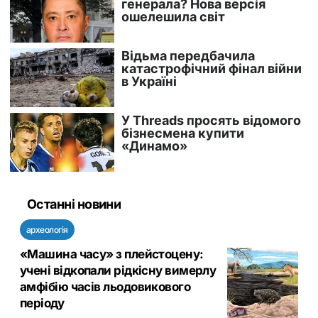
Останні новини
археологія
«Машина часу» з плейстоцену:
учені відкопали рідкісну вимерлу
амфібію часів льодовикового
періоду