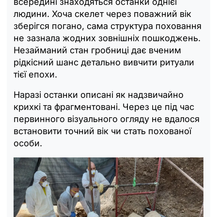
всередині знаходяться останки однієї
людини. Хоча скелет через поважний вік
зберігся погано, сама структура поховання
не зазнала жодних зовнішніх пошкоджень.
Незайманий стан гробниці дає вченим
рідкісний шанс детально вивчити ритуали
тієї епохи.
Наразі останки описані як надзвичайно
крихкі та фрагментовані. Через це під час
первинного візуального огляду не вдалося
встановити точний вік чи стать похованої
особи.