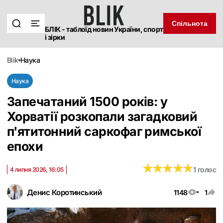
Спільнота
БЛІК - таблоїд новин України, спорт
і зірки
blik
наука
Наука
Запечатаний 1500 років: у
Хорватії розкопали загадковий
п'ятитонний саркофаг римської
епохи
★
★
★
★
★
★
★
★
★
★
1 голос
4 липня 2026, 16:05
Денис Коротинський
1148
1