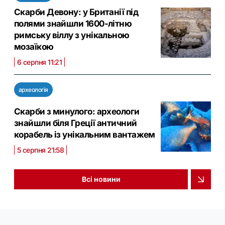
Скарби Девону: у Британії під
полями знайшли 1600-літню
римську віллу з унікальною
мозаїкою
6 серпня 11:21
археологія
Скарби з минулого: археологи
знайшли біля Греції античний
корабель із унікальним вантажем
5 серпня 21:58
Всі новини