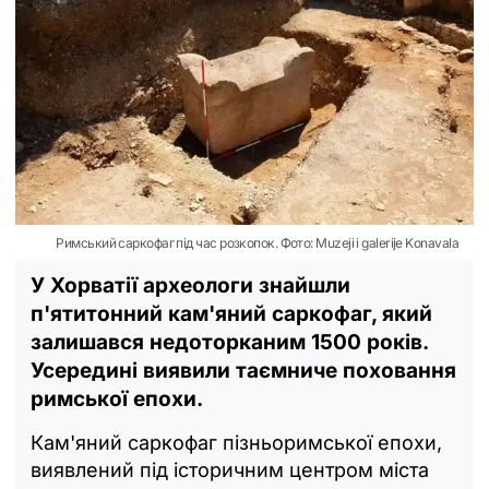
Римський саркофаг під час розкопок. Фото: Muzeji i galerije Konavala
У Хорватії археологи знайшли
п'ятитонний кам'яний саркофаг, який
залишався недоторканим 1500 років.
Усередині виявили таємниче поховання
римської епохи.
Кам'яний саркофаг пізньоримської епохи,
виявлений під історичним центром міста