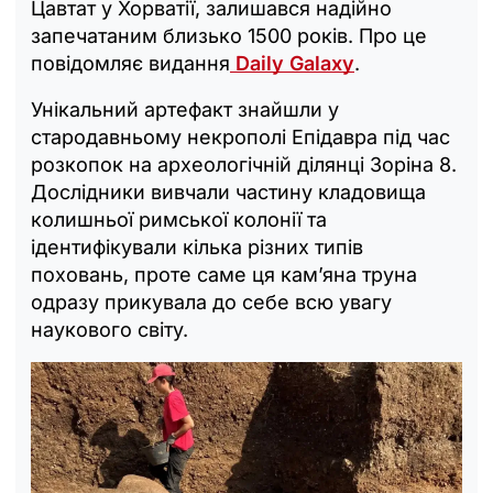
Цавтат у Хорватії, залишався надійно
запечатаним близько 1500 років. Про це
повідомляє видання
Daily Galaxy
.
Унікальний артефакт знайшли у
стародавньому некрополі Епідавра під час
розкопок на археологічній ділянці Зоріна 8.
Дослідники вивчали частину кладовища
колишньої римської колонії та
ідентифікували кілька різних типів
поховань, проте саме ця кам’яна труна
одразу прикувала до себе всю увагу
наукового світу.