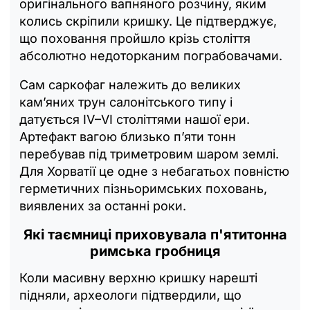
оригінального вапняного розчину, яким
колись скріпили кришку. Це підтверджує,
що поховання пройшло крізь століття
абсолютно недоторканим пограбовачами.
Сам саркофаг належить до великих
кам’яних трун салонітського типу і
датується IV–VI століттями нашої ери.
Артефакт вагою близько п’яти тонн
перебував під триметровим шаром землі.
Для Хорватії це одне з небагатьох повністю
герметичних пізньоримських поховань,
виявлених за останні роки.
Які таємниці приховувала п'ятитонна
римська гробниця
Коли масивну верхню кришку нарешті
підняли, археологи підтвердили, що