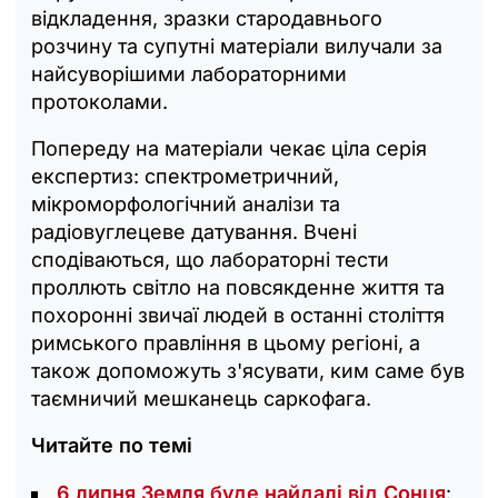
відкладення, зразки стародавнього
розчину та супутні матеріали вилучали за
найсуворішими лабораторними
протоколами.
Попереду на матеріали чекає ціла серія
експертиз: спектрометричний,
мікроморфологічний аналізи та
радіовуглецеве датування. Вчені
сподіваються, що лабораторні тести
проллють світло на повсякденне життя та
похоронні звичаї людей в останні століття
римського правління в цьому регіоні, а
також допоможуть з'ясувати, ким саме був
таємничий мешканець саркофага.
Читайте по темі
6 липня Земля буде найдалі від Сонця
: