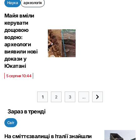
Наука
археологія
Майя вміли
керувати
дощовою
водою:
археологи
виявили нові
докази у
Юкатані
5 серпня 10:44
1
2
3
...
Зараз в тренді
Світ
На сміттєзвалищі в Італії знайшли