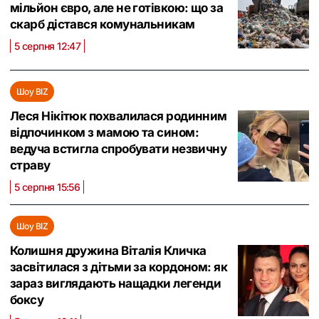
мільйон євро, але не готівкою: що за
скарб дістався комунальникам
5 серпня 12:47
Шоу BIZ
Леся Нікітюк похвалилася родинним
відпочинком з мамою та сином:
ведуча встигла спробувати незвичну
страву
5 серпня 15:56
Шоу BIZ
Колишня дружина Віталія Кличка
засвітилася з дітьми за кордоном: як
зараз виглядають нащадки легенди
боксу