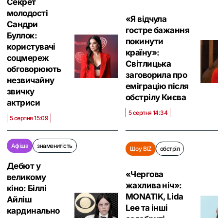
Секрет
молодості
«Я відчула
Сандри
гостре бажання
Буллок:
покинути
користувачі
країну»:
соцмереж
Світлицька
обговорюють
заговорила про
незвичайну
еміграцію після
звичку
обстрілу Києва
актриси
5 серпня 14:34
5 серпня 15:09
Афіша
знаменитість
Шоу BIZ
обстріл
Дебют у
«Чергова
великому
жахлива ніч»:
кіно: Біллі
MONATIK, Lida
Айліш
Lee та інші
кардинально