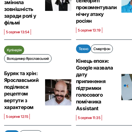
селебриті
змінила
прокоментували
зовнішність
нічну атаку
заради ролі у
росіян
фільмі
5 серпня 13:19
5 серпня 13:54
Техно
Смартфон
Кулінарія
Володимир Ярославський
Кінець епохи:
Google назвала
Буряк та хрін:
дату
Ярославський
припинення
поділився
підтримки
рецептом
голосового
вертути з
помічника
характером
Assistant
5 серпня 12:15
5 серпня 11:35