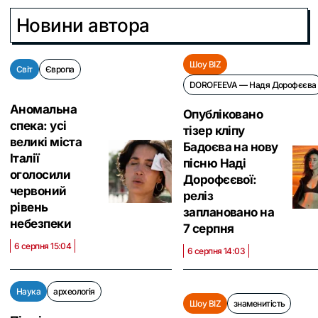
Новини автора
Шоу BIZ
Світ
Європа
DOROFEEVA — Надя Дорофєєва
Аномальна
Опубліковано
спека: усі
тізер кліпу
великі міста
Бадоєва на нову
Італії
пісню Наді
оголосили
Дорофєєвої:
червоний
реліз
рівень
заплановано на
небезпеки
7 серпня
6 серпня 15:04
6 серпня 14:03
Наука
археологія
Шоу BIZ
знаменитість