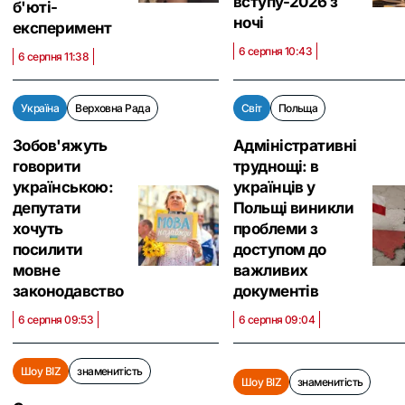
вступу-2026 з
б'юті-
ночі
експеримент
6 серпня 10:43
6 серпня 11:38
Україна
Верховна Рада
Світ
Польща
Зобов'яжуть
Адміністративні
говорити
труднощі: в
українською:
українців у
депутати
Польщі виникли
хочуть
проблеми з
посилити
доступом до
мовне
важливих
законодавство
документів
6 серпня 09:53
6 серпня 09:04
Шоу BIZ
знаменитість
Шоу BIZ
знаменитість