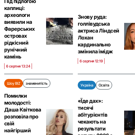
Під підлогою
каплиці:
археологи
Знову руда:
виявили на
голлівудська
Фарерських
актриса Ліндсей
островах
Лохан
рідкісний
кардинально
рунічний
змінила імідж
камінь
6 серпня 12:19
6 серпня 13:24
Шоу BIZ
знаменитість
Україна
Освіта
Помилки
«Їде дах»:
молодості:
тисячі
Даша Квіткова
абітурієнтів
розповіла про
чекають на
свій
результати
найгірший