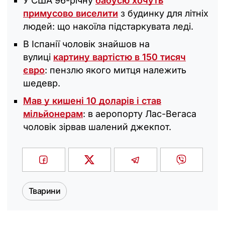
У США 96-річну
бабусю хочуть
примусово виселити
з будинку для літніх
людей: що накоїла підстаркувата леді.
В Іспанії чоловік знайшов на
вулиці
картину вартістю в 150 тисяч
євро
: пензлю якого митця належить
шедевр.
Мав у кишені 10 доларів і став
мільйонерам
: в аеропорту Лас-Вегаса
чоловік зірвав шалений джекпот.
Тварини