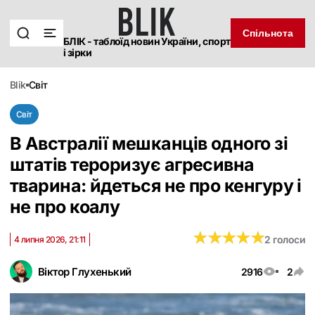
Спільнота
БЛІК - таблоїд новин України, спорт
і зірки
blik
світ
Світ
В Австралії мешканців одного зі
штатів тероризує агресивна
тварина: йдеться не про кенгуру і
не про коалу
★
★
★
★
★
★
★
★
★
★
2 голоси
4 липня 2026, 21:11
Віктор Глухенький
2916
2