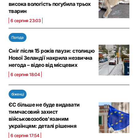
висока вологість погубила трьох
тварин
6 серпня 23:03
Погода
Сніг після 15 років паузи: столицю
Нової Зеландії накрила незвична
негода – відео від місцевих
6 серпня 18:04
біженці
ЄС більше не буде видавати
тимчасовий захист
військовозобов'язаним
українцям: деталі рішення
6 серпня 17:54