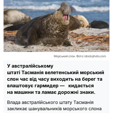
Морський слон. Фото: istockphoto.com
У австралійському
штаті Тасманія велетенський морський
слон час від часу виходить на берег та
влаштовує гармидер — кидається
на машини та ламає дорожні знаки.
Влада австралійського штату Тасманія
закликає шанувальників морського слона