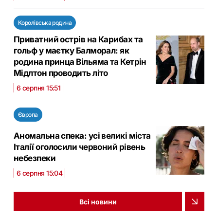
Королівська родина
Приватний острів на Карибах та
гольф у маєтку Балморал: як
родина принца Вільяма та Кетрін
Мідлтон проводить літо
6 серпня 15:51
Європа
Аномальна спека: усі великі міста
Італії оголосили червоний рівень
небезпеки
6 серпня 15:04
Всі новини