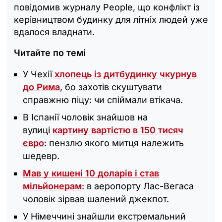
повідомив журналу People, що конфлікт із
керівництвом будинку для літніх людей уже
вдалося владнати.
Читайте по темі
У Чехії
хлопець із дитбудинку чкурнув
до Рима
, бо захотів скуштувати
справжню піцу: чи спіймали втікача.
В Іспанії чоловік знайшов на
вулиці
картину вартістю в 150 тисяч
євро
: пензлю якого митця належить
шедевр.
Мав у кишені 10 доларів і став
мільйонерам
: в аеропорту Лас-Вегаса
чоловік зірвав шалений джекпот.
У Німеччині знайшли екстремальний