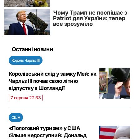
Останні новини
Король Чарльз III
Королівський слід у замку Мей: як
Чарльз III почав свою літню
відпустку в Шотландії
7 серпня 22:33
США
«Пологовий туризм» у США
більше недоступний: Дональд