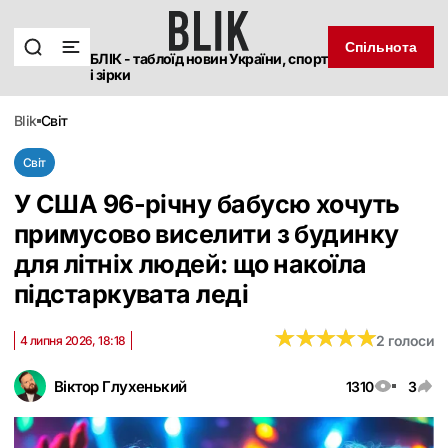
Спільнота
БЛІК - таблоїд новин України, спорт
і зірки
blik
світ
Світ
У США 96-річну бабусю хочуть
примусово виселити з будинку
для літніх людей: що накоїла
підстаркувата леді
★
★
★
★
★
★
★
★
★
★
2 голоси
4 липня 2026, 18:18
Віктор Глухенький
1310
3