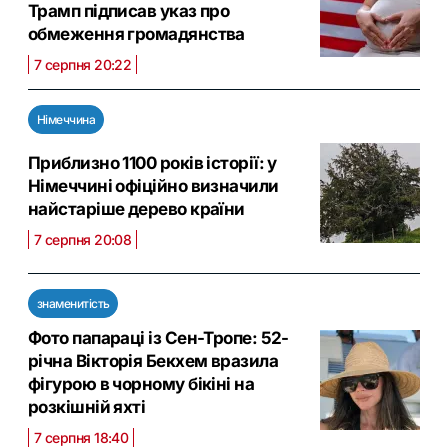
Трамп підписав указ про
обмеження громадянства
7 серпня 20:22
Німеччина
Приблизно 1100 років історії: у
Німеччині офіційно визначили
найстаріше дерево країни
7 серпня 20:08
знаменитість
Фото папараці із Сен-Тропе: 52-
річна Вікторія Бекхем вразила
фігурою в чорному бікіні на
розкішній яхті
7 серпня 18:40