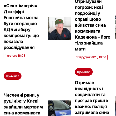
Отримували
«Секс-імперія»
погрози: нові
Джеффрі
подробиці у
Епштейна могла
справі щодо
бути операцією
вбивства сина
КДБ зі збору
космонавта
компромату: що
Каденюка – його
показало
тіло знайшла
розслідування
мати
1 лютого 16:03
10 грудня 2025, 10:57
Кримінал
Кримінал
Отримав
інвалідність і
соцвиплати та
Численні рани, у
програв гроші в
руці ніж: у Києві
казино: поліція
знайшли мертвим
затримала сина
сина космонавта