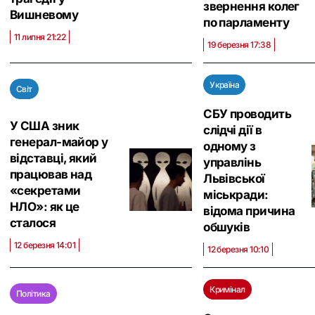
звернення колег
Вишневому
по парламенту
11 липня 21:22
19 березня 17:38
Україна
Світ
СБУ проводить
У США зник
слідчі дії в
генерал-майор у
одному з
відставці, який
управлінь
працював над
Львівської
«секретами
міськради:
НЛО»: як це
відома причина
сталося
обшуків
12 березня 14:01
12 березня 10:10
Кримінал
Політика