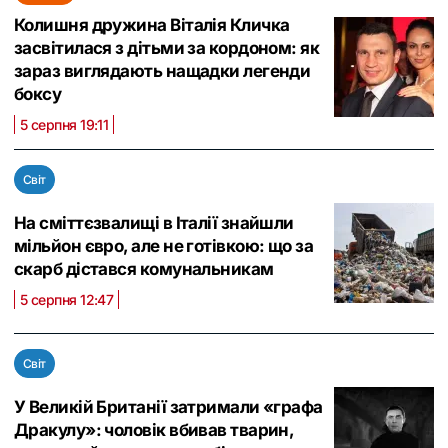
Колишня дружина Віталія Кличка
засвітилася з дітьми за кордоном: як
зараз виглядають нащадки легенди
боксу
5 серпня 19:11
Світ
На сміттєзвалищі в Італії знайшли
мільйон євро, але не готівкою: що за
скарб дістався комунальникам
5 серпня 12:47
Світ
У Великій Британії затримали «графа
Дракулу»: чоловік вбивав тварин,