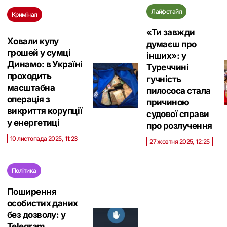
Лайфстайл
Кримінал
«Ти завжди
Ховали купу
думаєш про
грошей у сумці
інших»: у
Динамо: в Україні
Туреччині
проходить
гучність
масштабна
пилососа стала
операція з
причиною
викриття корупції
судової справи
у енергетиці
про розлучення
10 листопада 2025, 11:23
27 жовтня 2025, 12:25
Політика
Поширення
особистих даних
без дозволу: у
Telegram