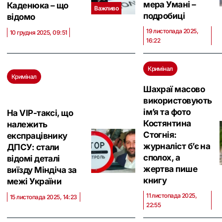
мера Умані –
Каденюка – що
Важливо
подробиці
відомо
19 листопада 2025,
10 грудня 2025, 09:51
16:22
Кримінал
Кримінал
Шахраї масово
використовують
ім’я та фото
На VIP-таксі, що
Костянтина
належить
Стогнія:
експрацівнику
журналіст б’є на
ДПСУ: стали
сполох, а
відомі деталі
жертва пише
виїзду Міндіча за
книгу
межі України
11 листопада 2025,
15 листопада 2025, 14:23
22:55