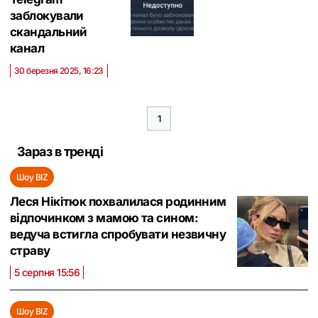
заблокували
скандальний
канал
30 березня 2025, 16:23
1
Зараз в тренді
Шоу BIZ
Леся Нікітюк похвалилася родинним
відпочинком з мамою та сином:
ведуча встигла спробувати незвичну
страву
5 серпня 15:56
Шоу BIZ