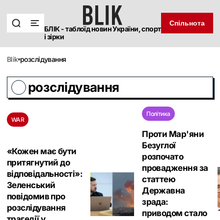
Спільнота
БЛІК - таблоїд новин України, спорт
і зірки
blik
розслідування
розслідування
Політика
WAR
Проти Мар'яни
Безуглої
«Кожен має бути
розпочато
притягнутий до
провадження за
відповідальності»:
статтею
Зеленський
Державна
повідомив про
зрада:
розслідування
приводом стало
трагедії у