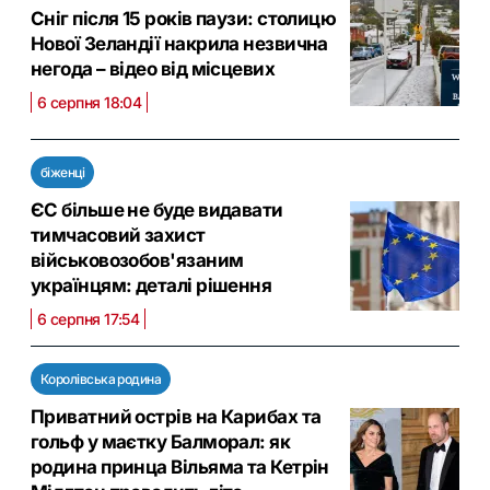
Сніг після 15 років паузи: столицю
Нової Зеландії накрила незвична
негода – відео від місцевих
6 серпня 18:04
біженці
ЄС більше не буде видавати
тимчасовий захист
військовозобов'язаним
українцям: деталі рішення
6 серпня 17:54
Королівська родина
Приватний острів на Карибах та
гольф у маєтку Балморал: як
родина принца Вільяма та Кетрін