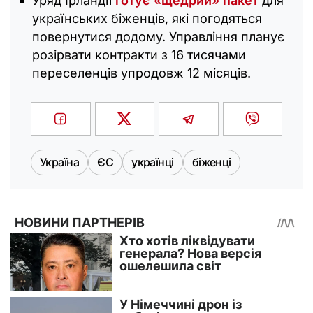
Уряд Ірландії
готує «щедрий» пакет
для
українських біженців, які погодяться
повернутися додому. Управління планує
розірвати контракти з 16 тисячами
переселенців упродовж 12 місяців.
Україна
ЄС
українці
біженці