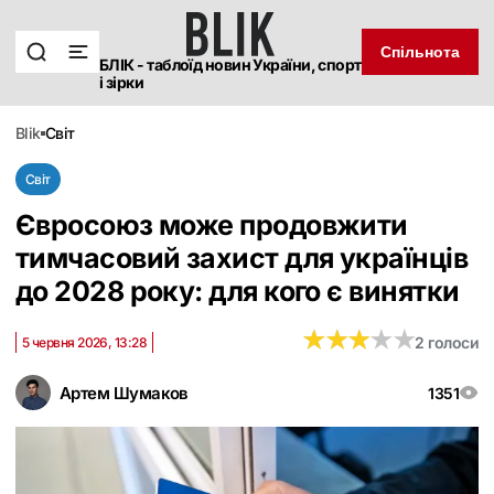
Спільнота
БЛІК - таблоїд новин України, спорт
і зірки
blik
світ
Світ
Євросоюз може продовжити
тимчасовий захист для українців
до 2028 року: для кого є винятки
★
★
★
★
★
★
★
★
★
★
2 голоси
5 червня 2026, 13:28
Артем Шумаков
1351