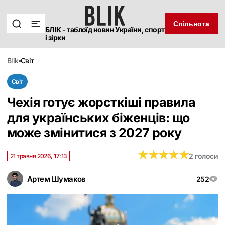
Спільнота
БЛІК - таблоїд новин України, спорт
і зірки
blik
світ
Світ
Чехія готує жорсткіші правила
для українських біженців: що
може змінитися з 2027 року
★
★
★
★
★
★
★
★
★
★
2 голоси
21 травня 2026, 17:13
Артем Шумаков
252