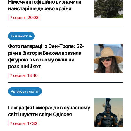
Німеччині офіційно визначили
найстаріше дерево країни
7 серпня 20:08
знаменитість
Фото папараці із Сен-Тропе: 52-
річна Вікторія Бекхем вразила
фігурою в чорному бікіні на
розкішній яхті
7 серпня 18:40
Авторська стаття
Географія Гомера: де в сучасному
світі шукати сліди Одіссея
7 серпня 17:32