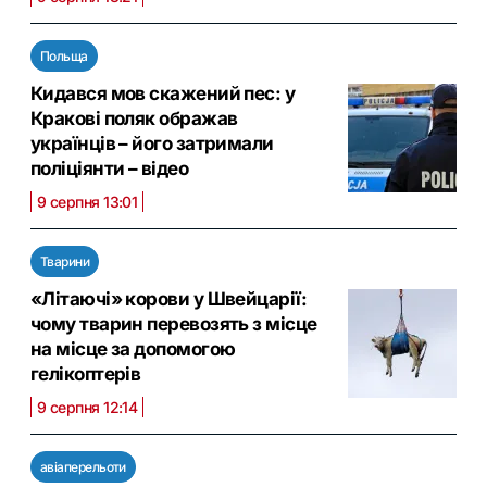
Польща
Кидався мов скажений пес: у
Кракові поляк ображав
українців – його затримали
поліціянти – відео
9 серпня 13:01
Тварини
«Літаючі» корови у Швейцарії:
чому тварин перевозять з місце
на місце за допомогою
гелікоптерів
9 серпня 12:14
авіаперельоти