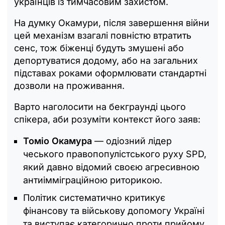
українців із тимчасовим захистом.
На думку Окамури, після завершення війни
цей механізм взагалі повністю втратить
сенс, тож біженці будуть змушені або
депортуватися додому, або на загальних
підставах роками оформлювати стандартні
дозволи на проживання.
Варто наголосити на бекграунді цього
спікера, аби розуміти контекст його заяв:
Томіо Окамура
— одіозний лідер
чеського правопопулістського руху SPD,
який давно відомий своєю агресивною
антиімміграційною риторикою.
Політик систематично критикує
фінансову та військову допомогу Україні
та виступає категорично проти прийому