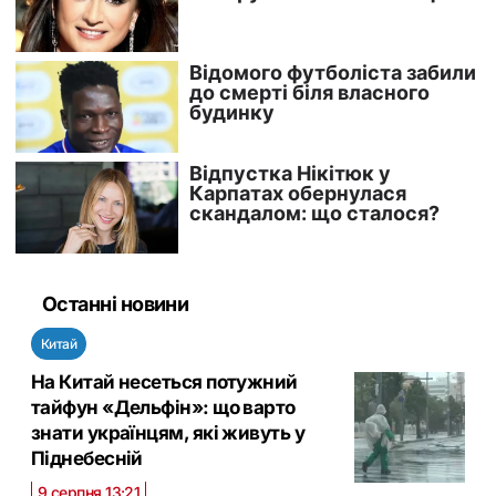
Останні новини
Китай
На Китай несеться потужний
тайфун «Дельфін»: що варто
знати українцям, які живуть у
Піднебесній
9 серпня 13:21