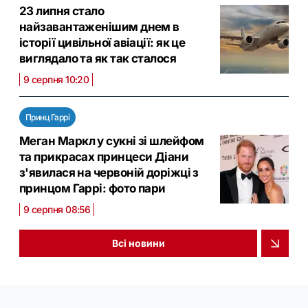
23 липня стало
найзавантаженішим днем в
історії цивільної авіації: як це
виглядало та як так сталося
9 серпня 10:20
Принц Гаррі
Меган Маркл у сукні зі шлейфом
та прикрасах принцеси Діани
з'явилася на червоній доріжці з
принцом Гаррі: фото пари
9 серпня 08:56
Всі новини