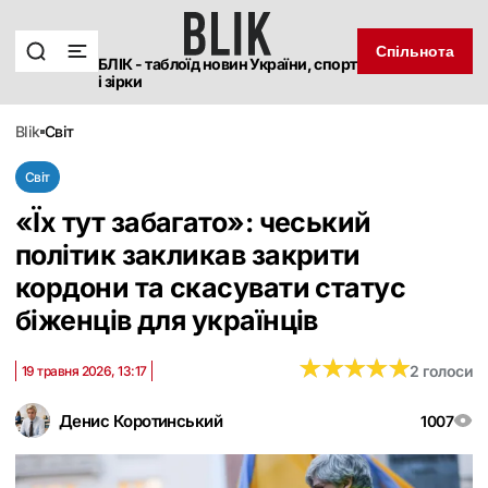
Спільнота
БЛІК - таблоїд новин України, спорт
і зірки
blik
світ
Світ
«Їх тут забагато»: чеський
політик закликав закрити
кордони та скасувати статус
біженців для українців
★
★
★
★
★
★
★
★
★
★
2 голоси
19 травня 2026, 13:17
Денис Коротинський
1007