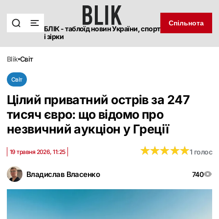
Спільнота
БЛІК - таблоїд новин України, спорт
і зірки
blik
світ
Світ
Цілий приватний острів за 247
тисяч євро: що відомо про
незвичний аукціон у Греції
★
★
★
★
★
★
★
★
★
★
1 голос
19 травня 2026, 11:25
Владислав Власенко
740