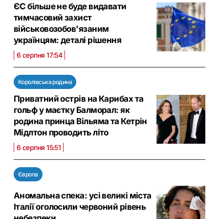
ЄС більше не буде видавати
тимчасовий захист
військовозобов'язаним
українцям: деталі рішення
6 серпня 17:54
Королівська родина
Приватний острів на Карибах та
гольф у маєтку Балморал: як
родина принца Вільяма та Кетрін
Мідлтон проводить літо
6 серпня 15:51
Європа
Аномальна спека: усі великі міста
Італії оголосили червоний рівень
небезпеки