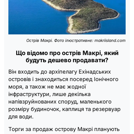
Острів Макрі. Фото ілюстративне: makriisland.com
Що відомо про острів Макрі, який
будуть дешево продавати?
Він входить до архіпелагу Ехінадських
островів і знаходиться посеред Іонічного
моря, а також не має жодної
інфраструктури, лише декілька
напівзруйнованих споруд, маленького
розміру будиночок, каплиця та резервуар
для води.
Торги за продаж острову Макрі планують