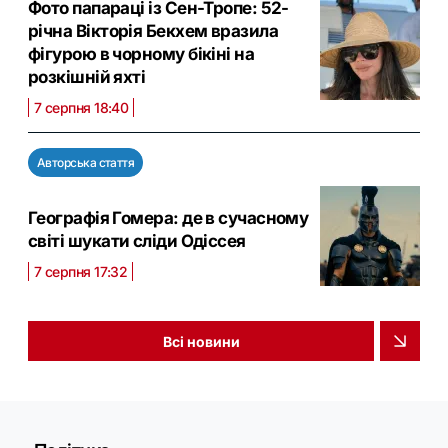
Фото папараці із Сен-Тропе: 52-
річна Вікторія Бекхем вразила
фігурою в чорному бікіні на
розкішній яхті
7 серпня 18:40
Авторська стаття
Географія Гомера: де в сучасному
світі шукати сліди Одіссея
7 серпня 17:32
Всі новини