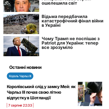
Останні новини
Король Чарльз III
Королівський слід у замку Мей: як
Чарльз III почав свою літню
відпустку в Шотландії
7 серпня 22:33