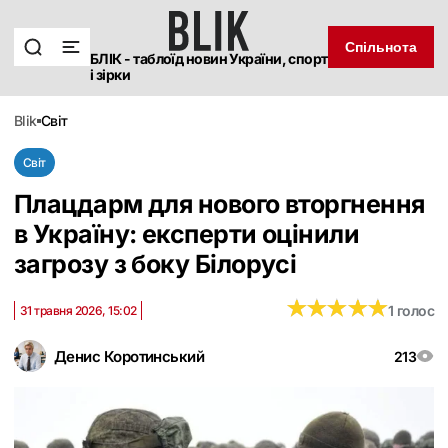
Спільнота
БЛІК - таблоїд новин України, спорт
і зірки
blik
світ
Світ
Плацдарм для нового вторгнення
в Україну: експерти оцінили
загрозу з боку Білорусі
★
★
★
★
★
★
★
★
★
★
1 голос
31 травня 2026, 15:02
Денис Коротинський
213