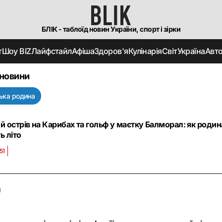
БЛІК - таблоїд новин України, спорт і зірки
т
Шоу BIZ
Лайфстайл
Афіша
Здоров'я
Кулінарія
Світ
Україна
Авт
 новини
ька родина
й острів на Карибах та гольф у маєтку Балморал: як родин
ь літо
51