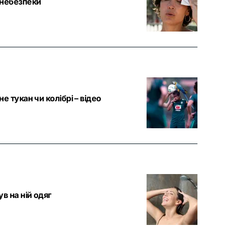
ь небезпеки
е тукан чи колібрі – відео
ув на ній одяг