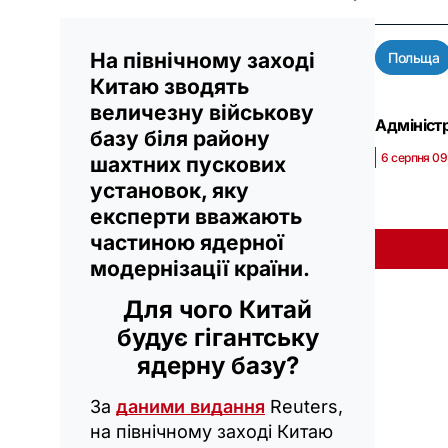
На північному заході
Польща
Китаю зводять
величезну військову
Адмініст
базу біля району
6 серпня 09
шахтних пускових
установок, яку
експерти вважають
частиною ядерної
модернізації країни.
Для чого Китай
будує гігантську
ядерну базу?
За
даними видання
Reuters,
на північному заході Китаю