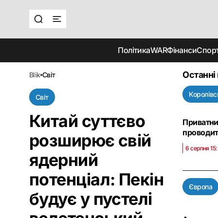
Політика
WAR
Фінанси
Спор
Останні
blik
світ
Королівс
Світ
Китай суттєво
Приватни
проводит
розширює свій
6 серпня 15:
ядерний
потенціал: Пекін
Європа
будує у пустелі