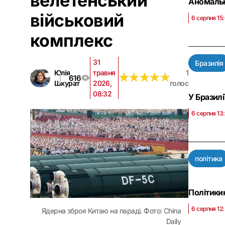
велетенський
Аномальна
військовий
6 серпня 15
комплекс
31
Бразилія
Юлія
травня
1
★
★
★
★
★
★
★
★
★
★
616
Шкурат
2026,
голос
08:32
У Бразилі
6 серпня 13
політика
Політикин
6 серпня 12
Ядерна зброя Китаю на параді. Фото: China
Daily