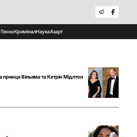
о
Техно
Кримінал
Наука
Азарт
а принца Вільяма та Кетрін Мідлтон