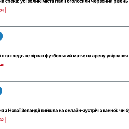
 спека: усі великі міста Італії оголосили червоний рівен
:04
ї птах ледь не зірвав футбольний матч: на арену увірвався н
:46
я з Нової Зеландії вийшла на онлайн-зустріч з ванної: чи б
:32