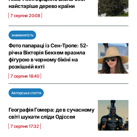
найстаріше дерево країни
7 серпня 20:08
знаменитість
Фото папараці із Сен-Тропе: 52-
річна Вікторія Бекхем вразила
фігурою в чорному бікіні на
розкішній яхті
7 серпня 18:40
Авторська стаття
Географія Гомера: де в сучасному
світі шукати сліди Одіссея
7 серпня 17:32