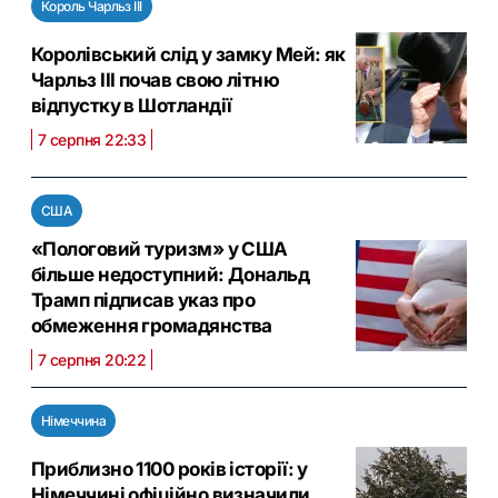
Король Чарльз III
Королівський слід у замку Мей: як
Чарльз III почав свою літню
відпустку в Шотландії
7 серпня 22:33
США
«Пологовий туризм» у США
більше недоступний: Дональд
Трамп підписав указ про
обмеження громадянства
7 серпня 20:22
Німеччина
Приблизно 1100 років історії: у
Німеччині офіційно визначили