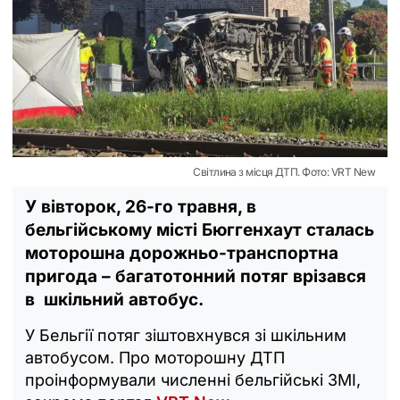
Світлина з місця ДТП. Фото: VRT New
У вівторок, 26-го травня, в
бельгійському місті Бюггенхаут сталась
моторошна дорожньо-транспортна
пригода – багатотонний потяг врізався
в шкільний автобус.
У Бельгії потяг зіштовхнувся зі шкільним
автобусом. Про моторошну ДТП
проінформували численні бельгійські ЗМІ,