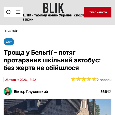
Спільнота
БЛІК - таблоїд новин України, спорт
і зірки
blik
світ
Світ
Троща у Бельгії – потяг
протаранив шкільний автобус:
без жертв не обійшлося
★
★
★
★
★
★
★
★
★
★
2 голоси
26 травня 2026, 13:42
Віктор Глухенький
366