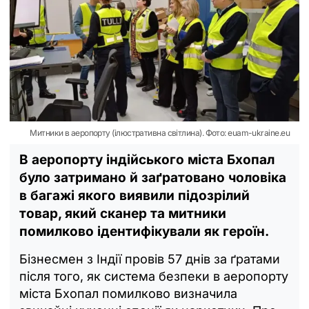
Митники в аеропорту (ілюстративна світлина). Фото: euam-ukraine.eu
В аеропорту індійського міста Бхопал
було затримано й заґратовано чоловіка
в багажі якого виявили підозрілий
товар, який сканер та митники
помилково ідентифікували як героїн.
Бізнесмен з Індії провів 57 днів за ґратами
після того, як система безпеки в аеропорту
міста Бхопал помилково визначила