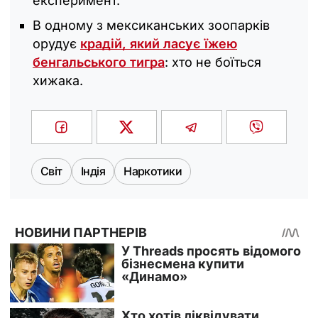
експеримент.
В одному з мексиканських зоопарків
орудує
крадій, який ласує їжею
бенгальського тигра
: хто не боїться
хижака.
Світ
Індія
Наркотики