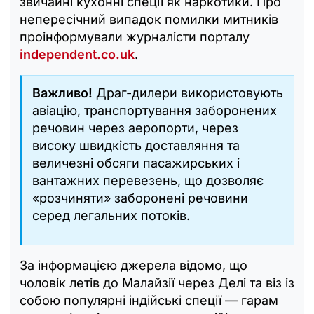
звичайні кухонні спеції як наркотики. Про
непересічний випадок помилки митників
проінформували журналісти порталу
independent.co.uk
.
Важливо!
Драг-дилери використовують
авіацію, транспортування заборонених
речовин через аеропорти, через
високу швидкість доставляння та
величезні обсяги пасажирських і
вантажних перевезень, що дозволяє
«розчиняти» заборонені речовини
серед легальних потоків.
За інформацією джерела відомо, що
чоловік летів до Малайзії через Делі та віз із
собою популярні індійські спеції — гарам