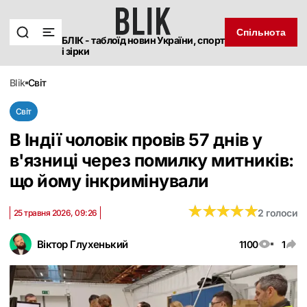
Спільнота
БЛІК - таблоїд новин України, спорт
і зірки
blik
світ
Світ
В Індії чоловік провів 57 днів у
в'язниці через помилку митників:
що йому інкримінували
★
★
★
★
★
★
★
★
★
★
2 голоси
25 травня 2026, 09:26
Віктор Глухенький
1100
1