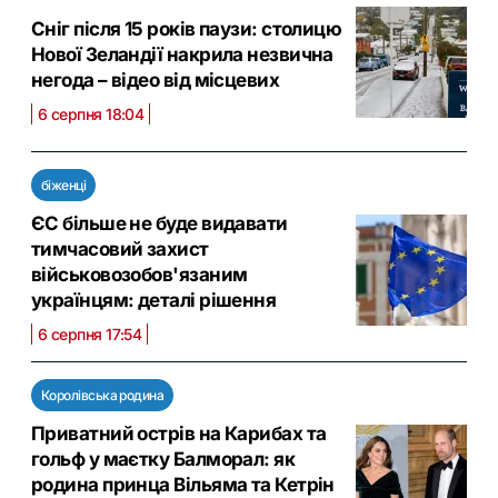
Сніг після 15 років паузи: столицю
Нової Зеландії накрила незвична
негода – відео від місцевих
6 серпня 18:04
біженці
ЄС більше не буде видавати
тимчасовий захист
військовозобов'язаним
українцям: деталі рішення
6 серпня 17:54
Королівська родина
Приватний острів на Карибах та
гольф у маєтку Балморал: як
родина принца Вільяма та Кетрін