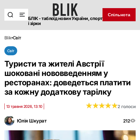
Спільнота
БЛІК - таблоїд новин України, спорт
і зірки
blik
світ
Світ
Туристи та жителі Австрії
шоковані нововведенням у
ресторанах: доведеться платити
за кожну додаткову тарілку
★
★
★
★
★
★
★
★
★
★
2 голоси
13 травня 2026, 13:10
Юлія Шкурат
212