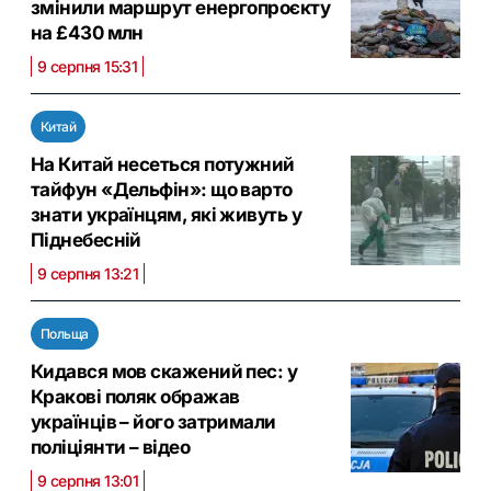
змінили маршрут енергопроєкту
на £430 млн
9 серпня 15:31
Китай
На Китай несеться потужний
тайфун «Дельфін»: що варто
знати українцям, які живуть у
Піднебесній
9 серпня 13:21
Польща
Кидався мов скажений пес: у
Кракові поляк ображав
українців – його затримали
поліціянти – відео
9 серпня 13:01