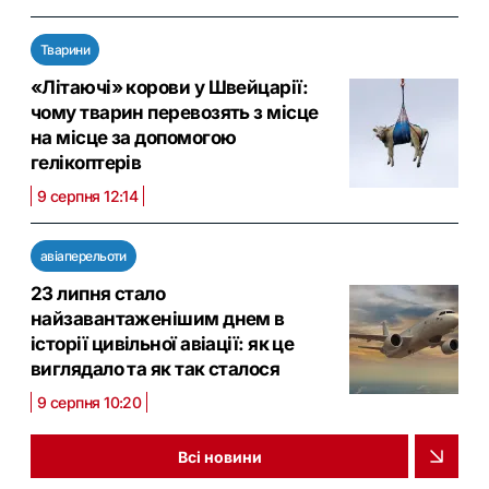
Тварини
«Літаючі» корови у Швейцарії:
чому тварин перевозять з місце
на місце за допомогою
гелікоптерів
9 серпня 12:14
авіаперельоти
23 липня стало
найзавантаженішим днем в
історії цивільної авіації: як це
виглядало та як так сталося
9 серпня 10:20
Всі новини