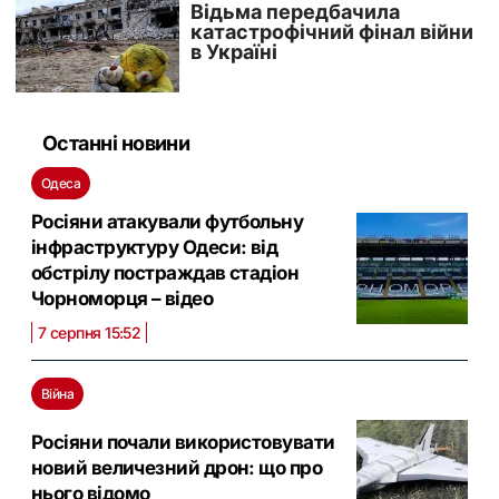
Останні новини
Одеса
Росіяни атакували футбольну
інфраструктуру Одеси: від
обстрілу постраждав стадіон
Чорноморця – відео
7 серпня 15:52
Війна
Росіяни почали використовувати
новий величезний дрон: що про
нього відомо