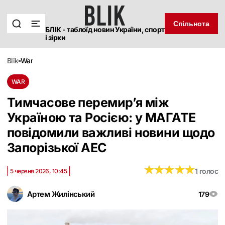
Спільнота
БЛІК - таблоїд новин України, спорт
і зірки
blik
war
WAR
Тимчасове перемир’я між
Україною та Росією: у МАГАТЕ
повідомили важливі новини щодо
Запорізької АЕС
★
★
★
★
★
★
★
★
★
★
1 голос
5 червня 2026, 10:45
Артем Жилінський
179