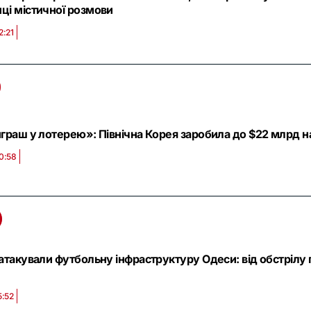
ці містичної розмови
2:21
граш у лотерею»: Північна Корея заробила до $22 млрд на 
0:58
 атакували футбольну інфраструктуру Одеси: від обстрілу
5:52