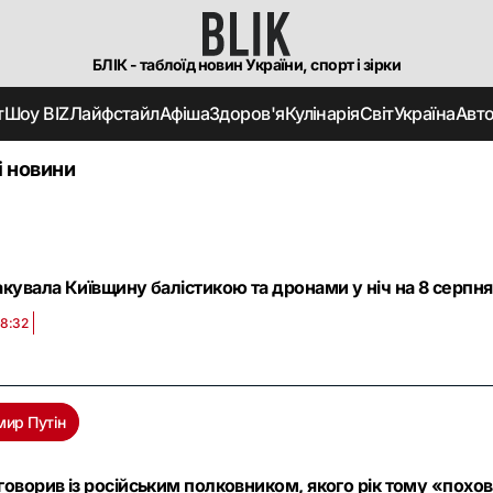
БЛІК - таблоїд новин України, спорт і зірки
т
Шоу BIZ
Лайфстайл
Афіша
Здоров'я
Кулінарія
Світ
Україна
Авт
і новини
акувала Київщину балістикою та дронами у ніч на 8 серпня:
08:32
мир Путін
оговорив із російським полковником, якого рік тому «похо