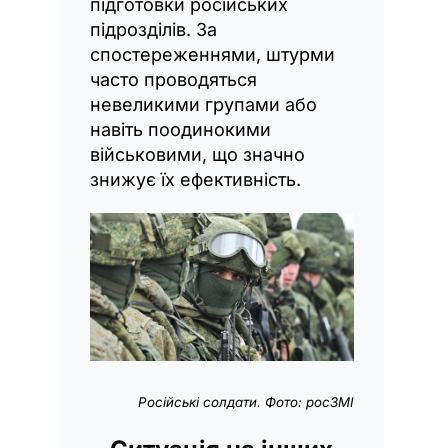
підготовки російських
підрозділів. За
спостереженнями, штурми
часто проводяться
невеликими групами або
навіть поодинокими
військовими, що значно
знижує їх ефективність.
Російські солдати. Фото: росЗМІ