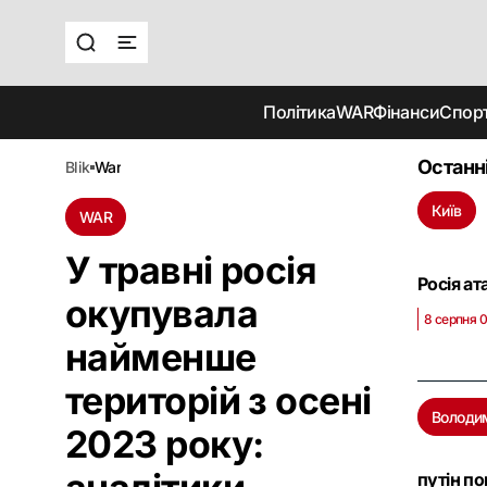
Політика
WAR
Фінанси
Спор
Останн
blik
war
Київ
WAR
У травні росія
Росія ат
окупувала
8 серпня 
найменше
територій з осені
Володи
2023 року:
путін п