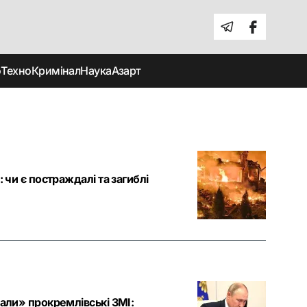
о
Техно
Кримінал
Наука
Азарт
 чи є постраждалі та загиблі
вали» прокремлівські ЗМІ: