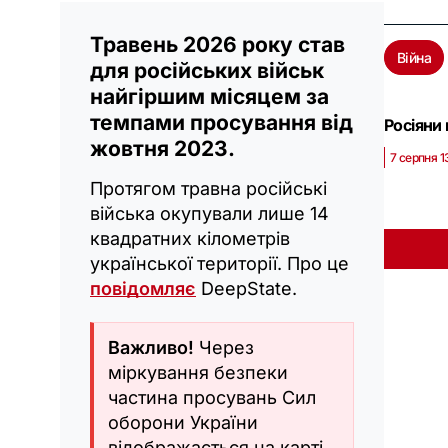
Травень 2026 року став
Війна
для російських військ
найгіршим місяцем за
темпами просування від
Росіяни
жовтня 2023.
7 серпня 1
Протягом травна російські
війська окупували лише 14
квадратних кілометрів
української території. Про це
повідомляє
DeepState.
Важливо!
Через
міркування безпеки
частина просувань Сил
оборони України
відображається на карті