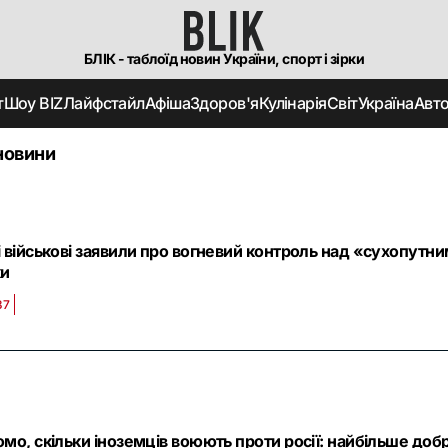
БЛІК - таблоїд новин України, спорт і зірки
т
Шоу BIZ
Лайфстайл
Афіша
Здоров'я
Кулінарія
Світ
Україна
Авт
новини
і військові заявили про вогневий контроль над «сухопут
ки
37
омо, скільки іноземців воюють проти росії: найбільше добр