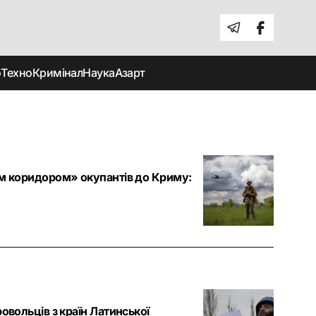
о
Техно
Кримінал
Наука
Азарт
ним коридором» окупантів до Криму:
овольців з країн Латинської