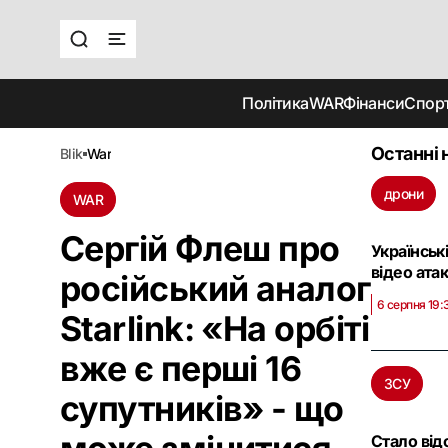
Політика
WAR
Фінанси
Спор
Останні 
blik
war
дрони
WAR
Сергій Флеш про
Українськ
відео ата
російський аналог
6 серпня 19:
Starlink: «На орбіті
вже є перші 16
ЗСУ
супутників» - що
Стало від