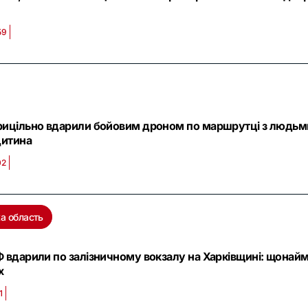
59
рицільно вдарили бойовим дроном по маршрутці з людьми
дитина
02
а область
Ф вдарили по залізничному вокзалу на Харківщині: щонайм
х
1