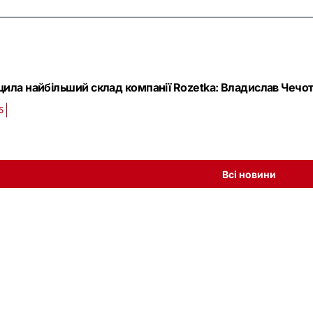
щила найбільший склад компанії Rozetka: Владислав Чечот
5
Всі новини