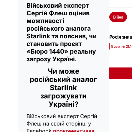
Військовий експерт
Сергій Флеш оцінив
Війна
можливості
російського аналога
Starlink та пояснив, чи
Росія зни
становить проєкт
5 серпня 21:1
«Бюро 1440» реальну
загрозу Україні.
Чи може
російський аналог
Starlink
загрожувати
Україні?
Військовий експерт Сергій
Флеш на своїй сторінці у
Facebook
прокоментував