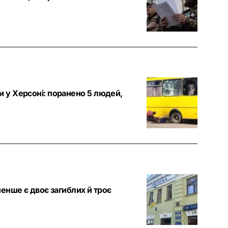
 у Херсоні: поранено 5 людей,
енше є двоє загиблих й троє