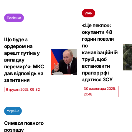
WAR
Політика
«Це пекло»:
окупанти 48
годин повзли
Що буде з
по
ордером на
каналізаційній
арешт путіна у
трубі, щоб
випадку
встановити
перемир'я: МКС
прапор рф і
дав відповідь на
здатися ЗСУ
запитання
30 листопада 2025,
6 грудня 2025, 09:32
21:48
Україна
Символ повного
розпаду