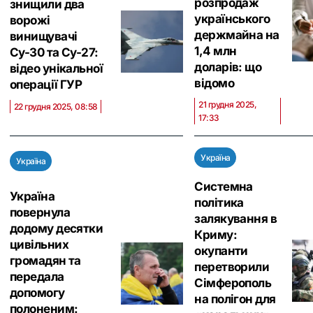
розпродаж
знищили два
українського
ворожі
держмайна на
винищувачі
1,4 млн
Су-30 та Су-27:
доларів: що
відео унікальної
відомо
операції ГУР
21 грудня 2025,
22 грудня 2025, 08:58
17:33
Україна
Україна
Системна
Україна
політика
повернула
залякування в
додому десятки
Криму:
цивільних
окупанти
громадян та
перетворили
передала
Сімферополь
допомогу
на полігон для
полоненим: