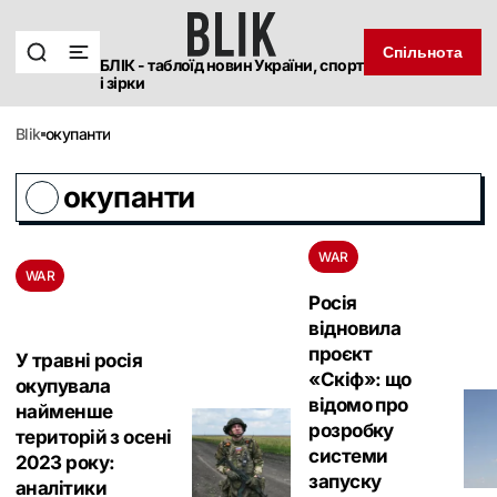
Спільнота
БЛІК - таблоїд новин України, спорт
і зірки
blik
окупанти
окупанти
WAR
WAR
Росія
відновила
проєкт
У травні росія
«Скіф»: що
окупувала
відомо про
найменше
розробку
територій з осені
системи
2023 року:
запуску
аналітики