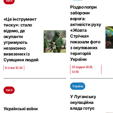
WAR
Різдво попри
заборони
ворога:
«Це інструмент
активісти руху
тиску»: стало
«Жовта
відомо, де
Стрічка»
окупанти
показали фото
утримують
з окупованих
незаконно
територій
вивезених із
України
Сумщини людей
25 грудня 2025,
6 січня 10:24
12:55
Україна
WAR
У Луганську
окупаційна
влада готує
Українські воїни