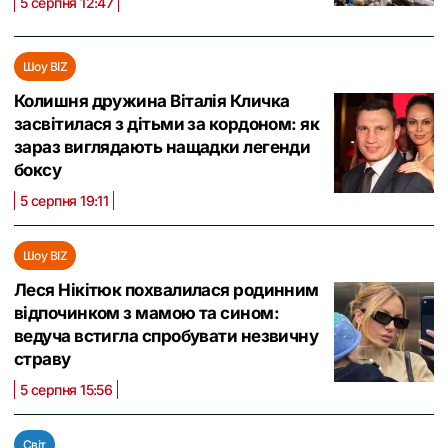
5 серпня 12:47
Шоу BIZ
Колишня дружина Віталія Кличка
засвітилася з дітьми за кордоном: як
зараз виглядають нащадки легенди
боксу
5 серпня 19:11
Шоу BIZ
Леся Нікітюк похвалилася родинним
відпочинком з мамою та сином:
ведуча встигла спробувати незвичну
страву
5 серпня 15:56
Світ