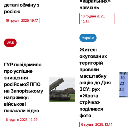
«каральних»
деталі обміну з
навчань
росією
13 грудня 2025,
16 грудня 2025, 19:17
12:34
Україна
WAR
Жителі
окупованих
територій
ГУР повідомило
провели
про успішне
масштабну
знищення
акцію до Дня
російської ППО
ЗСУ: рух
на Запорізькому
«Жовта
напрямку:
стрічка»
військові
поділився
показали відео
фото
6 грудня 2025, 14:29
6 грудня 2025, 13:14