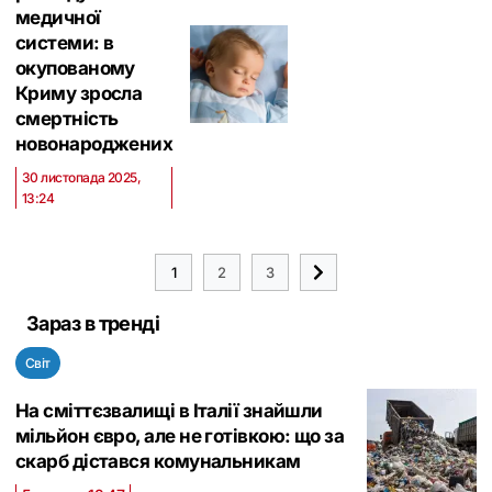
медичної
системи: в
окупованому
Криму зросла
смертність
новонароджених
30 листопада 2025,
13:24
1
2
3
Зараз в тренді
Світ
На сміттєзвалищі в Італії знайшли
мільйон євро, але не готівкою: що за
скарб дістався комунальникам