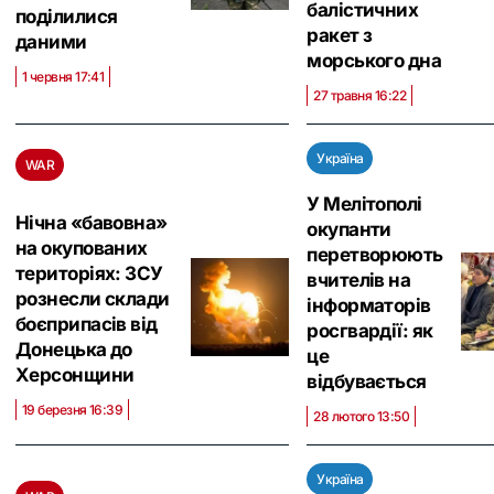
балістичних
поділилися
ракет з
даними
морського дна
1 червня 17:41
27 травня 16:22
Україна
WAR
У Мелітополі
Нічна «бавовна»
окупанти
на окупованих
перетворюють
територіях: ЗСУ
вчителів на
рознесли склади
інформаторів
боєприпасів від
росгвардії: як
Донецька до
це
Херсонщини
відбувається
19 березня 16:39
28 лютого 13:50
Україна