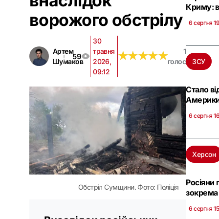
внаслідок
Криму: в
ворожого обстрілу
6 серпня 1
30
Артем
травня
1
★
★
★
★
★
★
★
★
★
★
59
Шумаков
2026,
голос
ЗСУ
09:12
Стало ві
Америк
6 серпня 1
Херсон
Росіяни 
Обстріл Сумщини. Фото: Поліція
зокрема
6 серпня 1