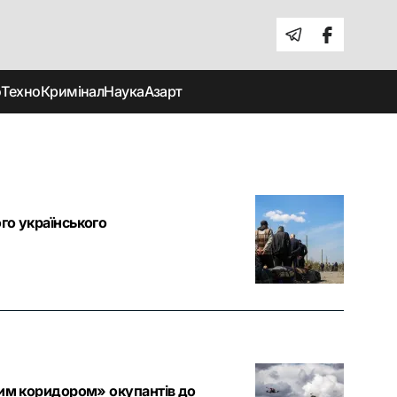
о
Техно
Кримінал
Наука
Азарт
го українського
ним коридором» окупантів до