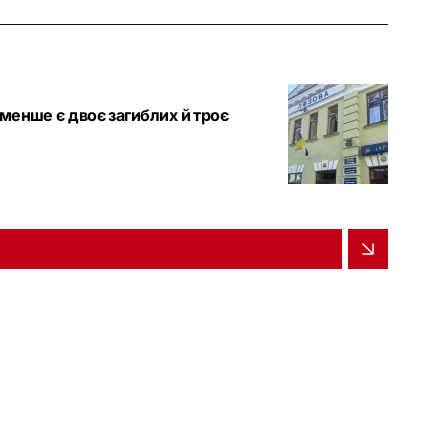
менше є двоє загиблих й троє