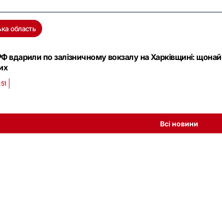
ька область
РФ вдарили по залізничному вокзалу на Харківщині: щонай
их
:51
Всі новини