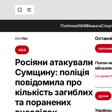
Політика
WAR
Фінанси
Спор
Останні
blik
war
полонен
WAR
Росіяни атакували
Полон не
військо
Сумщину: поліція
6 серпня 2
повідомила про
кількість загиблих
дрони
та поранених
Українсь