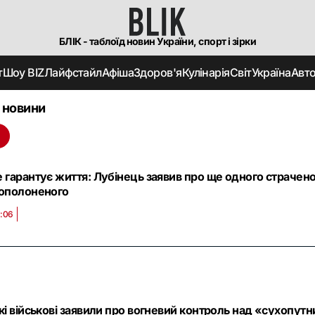
БЛІК - таблоїд новин України, спорт і зірки
т
Шоу BIZ
Лайфстайл
Афіша
Здоров'я
Кулінарія
Світ
Україна
Авт
 новини
і
 гарантує життя: Лубінець заявив про ще одного страчено
вополоненого
1:06
кі військові заявили про вогневий контроль над «сухопут