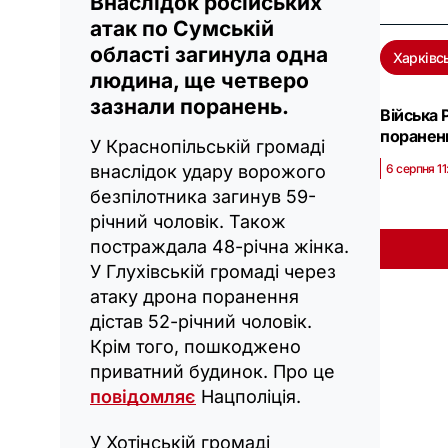
Внаслідок російських
атак по Сумській
області загинула одна
Харківс
людина, ще четверо
зазнали поранень.
Війська 
поранен
У Краснопільській громаді
6 серпня 11
внаслідок удару ворожого
безпілотника загинув 59-
річний чоловік. Також
постраждала 48-річна жінка.
У Глухівській громаді через
атаку дрона поранення
дістав 52-річний чоловік.
Крім того, пошкоджено
приватний будинок. Про це
повідомляє
Нацполіція.
У Хотінській громаді