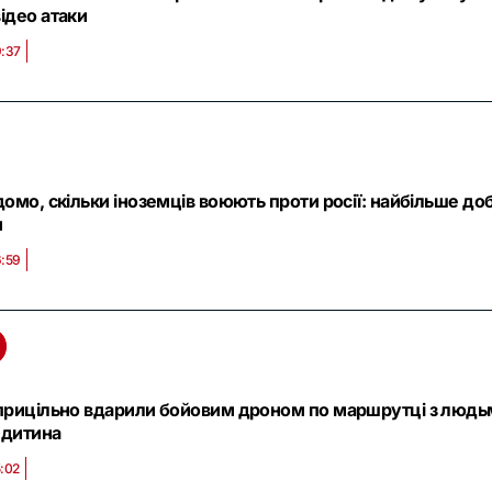
ідео атаки
9:37
домо, скільки іноземців воюють проти росії: найбільше доб
и
6:59
прицільно вдарили бойовим дроном по маршрутці з людьм
 дитина
5:02