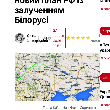
новий план РФ із
Мохам
залученням
9 серп
Білорусі
27
Чор
Уляна
травня
1
★
★
★
★
★
★
★
★
★
★
84
Виноградова
2026,
голос
«Потр
10:52
удари
9 серп
збр
Украї
Дер
8 серп
Траса Київ—Чоп. Фото: Скриншот