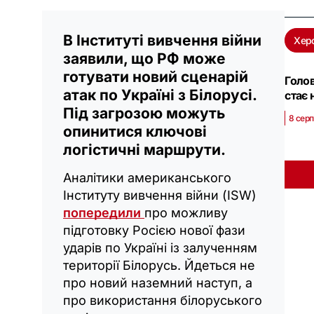
В Інституті вивчення війни
Хер
заявили, що РФ може
готувати новий сценарій
Голов
атак по Україні з Білорусі.
стає
Під загрозою можуть
8 серп
опинитися ключові
логістичні маршрути.
Аналітики американського
Інституту вивчення війни (ISW)
попередили
про можливу
підготовку Росією нової фази
ударів по Україні із залученням
території Білорусь. Йдеться не
про новий наземний наступ, а
про використання білоруського