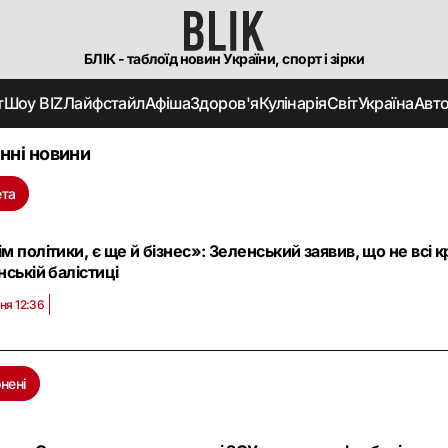
БЛІК - таблоїд новин України, спорт і зірки
т
Шоу BIZ
Лайфстайл
Афіша
Здоров'я
Кулінарія
Світ
Україна
Авт
нні новини
ета
м політики, є ще й бізнес»: Зеленський заявив, що не всі кр
нській балістиці
ня 12:36
нені