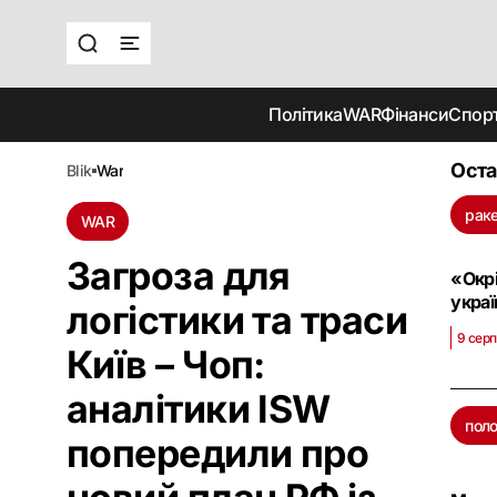
Політика
WAR
Фінанси
Спор
Оста
blik
war
рак
WAR
Загроза для
«Окрі
украї
логістики та траси
9 серп
Київ – Чоп:
аналітики ISW
поло
попередили про