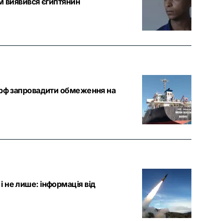
м виявився єгиптянин
а рф запровадити обмеження на
 не лише: інформація від