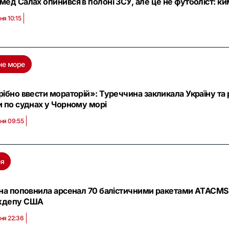
ед Салах опинився в полоні ЗСУ, але це не футболіст: ки
ня 10:15
не море
ібно ввести мораторій»: Туреччина закликала Україну т
 по суднах у Чорному морі
ня 09:55
оя
на поповнила арсенал 70 балістичними ракетами ATACMS і
ждепу США
ня 22:36