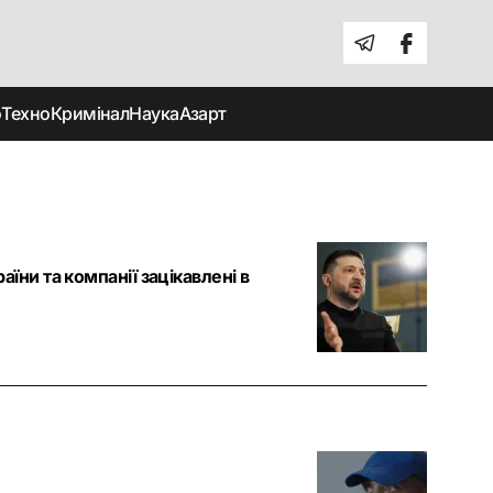
о
Техно
Кримінал
Наука
Азарт
аїни та компанії зацікавлені в