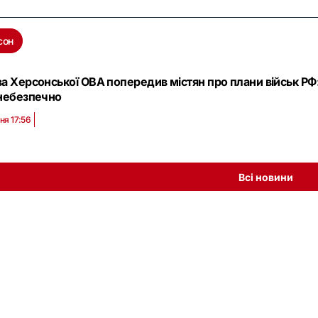
сон
а Херсонської ОВА попередив містян про плани військ РФ
 небезпечно
ня 17:56
Всі новини