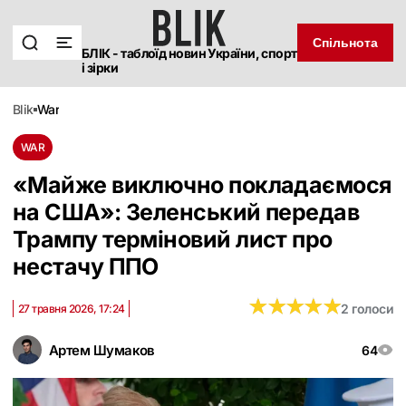
Спільнота
БЛІК - таблоїд новин України, спорт
і зірки
blik
war
WAR
«Майже виключно покладаємося
на США»: Зеленський передав
Трампу терміновий лист про
нестачу ППО
★
★
★
★
★
★
★
★
★
★
2 голоси
27 травня 2026, 17:24
Артем Шумаков
64