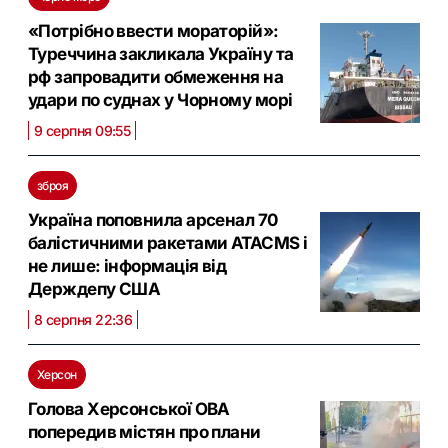
«Потрібно ввести мораторій»:
Туреччина закликала Україну та
рф запровадити обмеження на
удари по суднах у Чорному морі
9 серпня 09:55
зброя
Україна поповнила арсенал 70
балістичними ракетами ATACMS і
не лише: інформація від
Держдепу США
8 серпня 22:36
Херсон
Голова Херсонської ОВА
попередив містян про плани