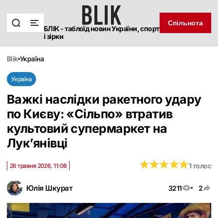
Спільнота
БЛІК - таблоїд новин України, спорт
і зірки
blik
україна
Україна
Важкі наслідки ракетного удару
по Києву: «Сільпо» втратив
культовий супермаркет на
Лук’янівці
★
★
★
★
★
★
★
★
★
★
1 голос
26 травня 2026, 11:08
Юлія Шкурат
3211
2